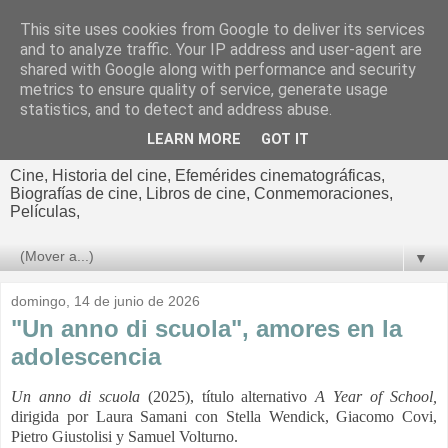
This site uses cookies from Google to deliver its services
El cultural
and to analyze traffic. Your IP address and user-agent are
shared with Google along with performance and security
cinematográfico de Jorge
metrics to ensure quality of service, generate usage
statistics, and to detect and address abuse.
Cano
LEARN MORE
GOT IT
Cine, Historia del cine, Efemérides cinematográficas,
Biografías de cine, Libros de cine, Conmemoraciones,
Películas,
▼
domingo, 14 de junio de 2026
"Un anno di scuola", amores en la
adolescencia
Un anno di scuola
(2025), título alternativo
A Year of School,
dirigida por Laura Samani con
Stella Wendick, Giacomo Covi,
Pietro Giustolisi y
Samuel Volturno
.