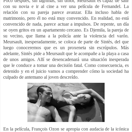
Poco después, sin lágrimas, sin dolor, Meursault es capaz de salir
con su novia e ir al cine a ver una película de Fernandel. La
relación con su pareja parece avanzar. Ella incluso habla de
matrimonio, pero él no está muy convencido. En realidad, no está
convencido de nada, parece actuar a impulsos. De repente, un día
se oyen gritos en un apartamento cercano. Es Djemila, la pareja de
su vecino, que llama a la policía ante la violencia del varón.
Meursault, inesperadamente, se coloca de parte de Sintès, del que
luego conoceremos que es un proxeneta sin escrúpulos. Más
adelante, Sintès pide a Meursault que le acompañe a la playa a casa
de unos amigos. Allí se desencadenará una situación inesperada
que le conduce a tomar una decisión fatal. Como consecuencia, es
detenido y en el juicio vamos a comprender cómo la sociedad ha
culpado de antemano al joven descreído.
En la película, François Ozon se apropia con audacia de la icónica