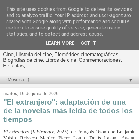
This site uses cookies from Google to deliver its services
El cultural
and to analyze traffic. Your IP address and user-agent are
shared with Google along with performance and security
cinematográfico de Jorge
metrics to ensure quality of service, generate usage
statistics, and to detect and address abuse.
Cano
LEARN MORE
GOT IT
Cine, Historia del cine, Efemérides cinematográficas,
Biografías de cine, Libros de cine, Conmemoraciones,
Películas,
▼
martes, 16 de junio de 2026
"El extranjero": adaptación de una
de la novelas más leida de todos los
tiempos
El extranjero
(
L’Étranger
, 2025), de François Ozon onc Benjamin
Voisin, Rebecca Marder, Pierre Lottin, Denis Lavant, Swann