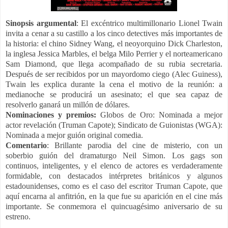
Sinopsis
argumental
: El excéntrico multimillonario Lionel Twain
invita a cenar a su castillo a los cinco detectives más importantes de
la historia: el chino Sidney Wang, el neoyorquino Dick Charleston,
la inglesa Jessica Marbles, el belga Milo Perrier y el norteamericano
Sam Diamond, que llega acompañado de su rubia secretaria.
Después de ser recibidos por un mayordomo ciego (Alec Guiness),
Twain les explica durante la cena el motivo de la reunión: a
medianoche se producirá un asesinato; el que sea capaz de
resolverlo ganará un millón de dólares.
Nominaciones y premios:
Globos de Oro: Nominada a mejor
actor revelación (Truman Capote); Sindicato de Guionistas (WGA):
Nominada a mejor guión original comedia.
Comentario
: Brillante parodia del cine de misterio, con un
soberbio guión del dramaturgo Neil Simon. Los gags son
continuos, inteligentes, y el elenco de actores es verdaderamente
formidable, con destacados intérpretes británicos y algunos
estadounidenses, como es el caso del escritor Truman Capote, que
aquí encarna al anfitrión, en la que fue su aparición en el cine más
importante. Se conmemora el quincuagésimo aniversario de su
estreno.