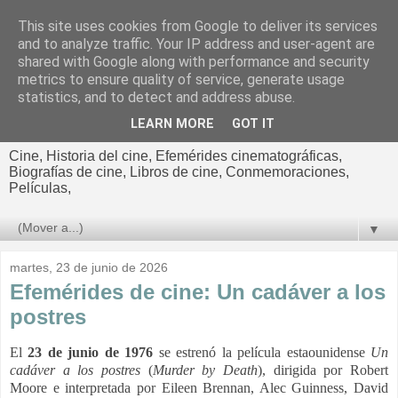
This site uses cookies from Google to deliver its services
El cultural
and to analyze traffic. Your IP address and user-agent are
shared with Google along with performance and security
cinematográfico de Jorge
metrics to ensure quality of service, generate usage
statistics, and to detect and address abuse.
Cano
LEARN MORE
GOT IT
Cine, Historia del cine, Efemérides cinematográficas,
Biografías de cine, Libros de cine, Conmemoraciones,
Películas,
▼
martes, 23 de junio de 2026
Efemérides de cine: Un cadáver a los
postres
El
23 de junio de 1976
se estrenó la película estaounidense
Un
cadáver a los
postres
(
Murder by Death
), dirigida por Robert
Moore e interpretada por
Eileen Brennan, Alec Guinness, David