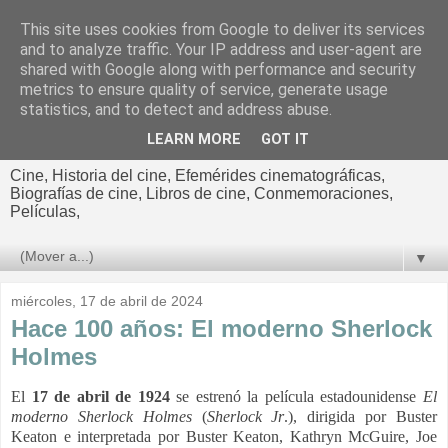
This site uses cookies from Google to deliver its services
El cultural
and to analyze traffic. Your IP address and user-agent are
shared with Google along with performance and security
cinematográfico de Jorge
metrics to ensure quality of service, generate usage
statistics, and to detect and address abuse.
Cano
LEARN MORE
GOT IT
Cine, Historia del cine, Efemérides cinematográficas,
Biografías de cine, Libros de cine, Conmemoraciones,
Películas,
▼
miércoles, 17 de abril de 2024
Hace 100 años: El moderno Sherlock
Holmes
El
17 de abril de 1924
se estrenó la película estadounidense
El
moderno Sherlock Holmes
(
Sherlock Jr
.), dirigida por Buster
Keaton e interpretada por Buster Keaton, Kathryn McGuire, Joe