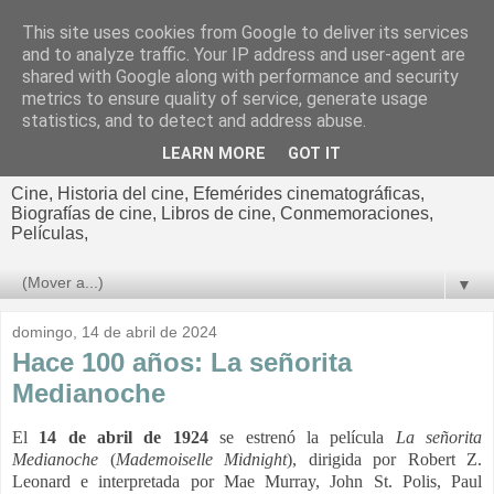
This site uses cookies from Google to deliver its services
El cultural
and to analyze traffic. Your IP address and user-agent are
shared with Google along with performance and security
cinematográfico de Jorge
metrics to ensure quality of service, generate usage
statistics, and to detect and address abuse.
Cano
LEARN MORE
GOT IT
Cine, Historia del cine, Efemérides cinematográficas,
Biografías de cine, Libros de cine, Conmemoraciones,
Películas,
▼
domingo, 14 de abril de 2024
Hace 100 años: La señorita
Medianoche
El
14 de abril de 1924
se estrenó la película
La señorita
Medianoche
(
Mademoiselle Midnight
), dirigida por Robert Z.
Leonard e interpretada por Mae Murray, John St. Polis, Paul