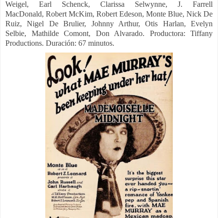
Weigel, Earl Schenck, Clarissa Selwynne,
J. Farrell
MacDonald,
Robert McKim,
Robert Edeson, Monte Blue,
Nick De
Ruiz,
Nigel De Brulier,
Johnny Arthur,
Otis Harlan,
Evelyn
Selbie,
Mathilde Comont, D
on Alvarado.
Productora:
Tiffany
Productions. Duración: 67 minutos.