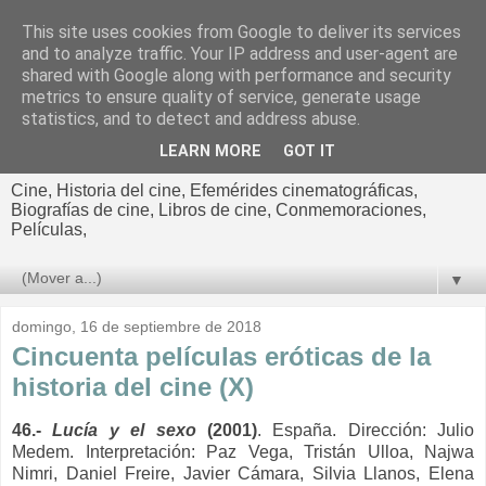
This site uses cookies from Google to deliver its services
El cultural
and to analyze traffic. Your IP address and user-agent are
shared with Google along with performance and security
cinematográfico de Jorge
metrics to ensure quality of service, generate usage
statistics, and to detect and address abuse.
Cano
LEARN MORE
GOT IT
Cine, Historia del cine, Efemérides cinematográficas,
Biografías de cine, Libros de cine, Conmemoraciones,
Películas,
▼
domingo, 16 de septiembre de 2018
Cincuenta películas eróticas de la
historia del cine (X)
46.-
Lucía y el sexo
(2001)
. España. Dirección: Julio
Medem. Interpretación: Paz Vega, Tristán Ulloa, Najwa
Nimri, Daniel Freire, Javier Cámara, Silvia Llanos, Elena