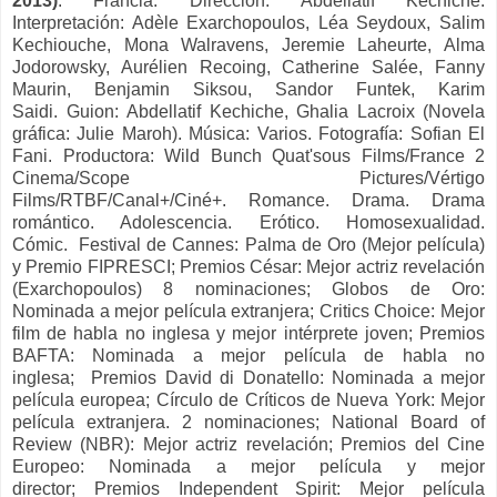
2013)
. Francia. Dirección: Abdellatif Kechiche.
Interpretación: Adèle Exarchopoulos, Léa Seydoux, Salim
Kechiouche, Mona Walravens, Jeremie Laheurte, Alma
Jodorowsky, Aurélien Recoing, Catherine Salée, Fanny
Maurin, Benjamin Siksou, Sandor Funtek, Karim
Saidi. Guion:
Abdellatif Kechiche, Ghalia Lacroix (Novela
gráfica: Julie Maroh).
Música:
Varios.
Fotografía:
Sofian El
Fani.
Productora:
Wild Bunch Quat'sous Films/France 2
Cinema/Scope Pictures/Vértigo
Films/RTBF/Canal+/Ciné+.
Romance. Drama. Drama
romántico. Adolescencia. Erótico. Homosexualidad.
Cómic.
Festival de Cannes: Palma de Oro (Mejor película)
y Premio FIPRESCI;
Premios César: Mejor actriz revelación
(Exarchopoulos) 8 nominaciones;
Globos de Oro:
Nominada a mejor película extranjera;
Critics Choice: Mejor
film de habla no inglesa y mejor intérprete joven;
Premios
BAFTA: Nominada a mejor película de habla no
inglesa;
Premios David di Donatello: Nominada a mejor
película europea;
Círculo de Críticos de Nueva York: Mejor
película extranjera. 2 nominaciones;
National Board of
Review (NBR): Mejor actriz revelación;
Premios del Cine
Europeo: Nominada a mejor película y mejor
director;
Premios Independent Spirit: Mejor película