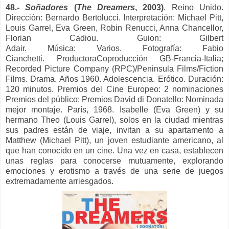
48.-
Soñadores
(
The Dreamers
, 2003)
. Reino Unido.
Dirección: Bernardo Bertolucci.
Interpretación: Michael Pitt,
Louis Garrel, Eva Green, Robin Renucci, Anna Chancellor,
Florian Cadiou.
Guion:
Gilbert
Adair.
Música:
Varios.
Fotografía:
Fabio
Cianchetti.
Productora
Coproducción GB-Francia-Italia;
Recorded Picture Company (RPC)/Peninsula Films/Fiction
Films.
Drama. Años 1960. Adolescencia. Erótico. Duración:
120 minutos.
Premios del Cine Europeo: 2 nominaciones
Premios del público;
Premios David di Donatello: Nominada
mejor montaje.
París, 1968. Isabelle (Eva Green) y su
hermano Theo (Louis Garrel), solos en la ciudad mientras
sus padres están de viaje, invitan a su apartamento a
Matthew (Michael Pitt), un joven estudiante americano, al
que han conocido en un cine. Una vez en casa, establecen
unas reglas para conocerse mutuamente, explorando
emociones y erotismo a través de una serie de juegos
extremadamente arriesgados.