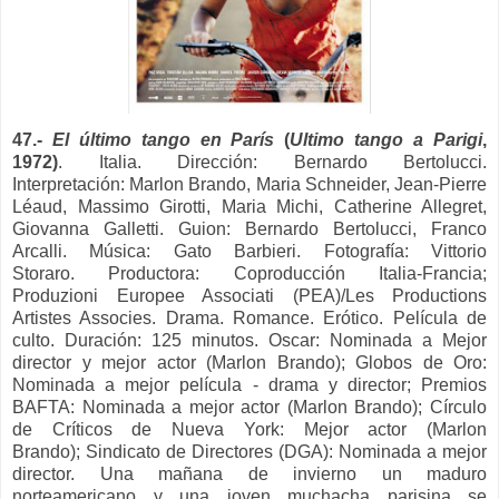
47.-
El último tango en París
(
Ultimo tango a Parigi
,
1972)
. Italia. Dirección: Bernardo Bertolucci.
Interpretación:
Marlon Brando, Maria Schneider, Jean-Pierre
Léaud, Massimo Girotti, Maria Michi, Catherine Allegret,
Giovanna Galletti.
Guion:
Bernardo Bertolucci, Franco
Arcalli.
Música:
Gato Barbieri.
Fotografía:
Vittorio
Storaro.
Productora:
Coproducción Italia-Francia;
Produzioni Europee Associati (PEA)/Les Productions
Artistes Associes.
Drama. Romance. Erótico. Película de
culto. Duración: 125 minutos. O
scar: Nominada a Mejor
director y mejor actor (Marlon Brando);
Globos de Oro:
Nominada a mejor película - drama y director;
Premios
BAFTA: Nominada a mejor actor (Marlon Brando);
Círculo
de Críticos de Nueva York: Mejor actor (Marlon
Brando);
Sindicato de Directores (DGA): Nominada a mejor
director.
Una mañana de invierno un maduro
norteamericano y una joven muchacha parisina se