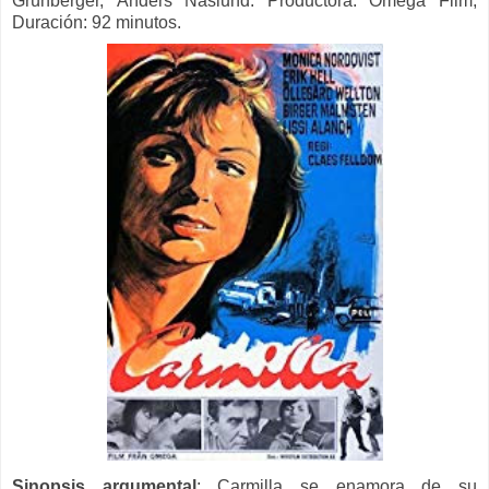
Grünberger,
Anders Näslund. Productora:
Omega Film,
Duración: 92 minutos.
Sinopsis
argumental
: Carmilla se enamora de su