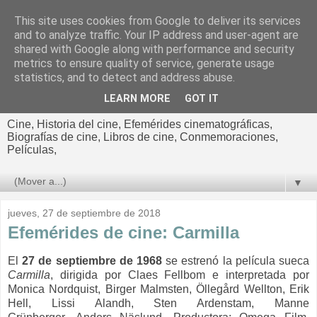
This site uses cookies from Google to deliver its services
El cultural
and to analyze traffic. Your IP address and user-agent are
shared with Google along with performance and security
cinematográfico de Jorge
metrics to ensure quality of service, generate usage
statistics, and to detect and address abuse.
Cano
LEARN MORE
GOT IT
Cine, Historia del cine, Efemérides cinematográficas,
Biografías de cine, Libros de cine, Conmemoraciones,
Películas,
▼
jueves, 27 de septiembre de 2018
Efemérides de cine: Carmilla
El
27 de septiembre de 1968
se estrenó la película sueca
Carmilla
, dirigida por Claes Fellbom e interpretada por
Monica Nordquist, Birger Malmsten, Öllegård Wellton, Erik
Hell,
Lissi Alandh,
Sten Ardenstam,
Manne