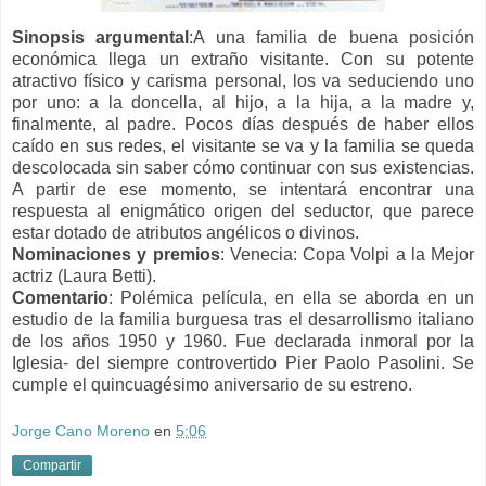
Sinopsis argumental
:A una familia de buena posición
económica llega un extraño visitante. Con su potente
atractivo físico y carisma personal, los va seduciendo uno
por uno: a la doncella, al hijo, a la hija, a la madre y,
finalmente, al padre. Pocos días después de haber ellos
caído en sus redes, el visitante se va y la familia se queda
descolocada sin saber cómo continuar con sus existencias.
A partir de ese momento, se intentará encontrar una
respuesta al enigmático origen del seductor, que parece
estar dotado de atributos angélicos o divinos.
Nominaciones y premios
:
Venecia: Copa Volpi a la Mejor
actriz (Laura Betti).
Comentario
: Polémica película, en ella se aborda en un
estudio de la familia burguesa tras el desarrollismo italiano
de los años 1950 y 1960. F
ue declarada inmoral por la
Iglesia- del siempre controvertido Pier Paolo Pasolini. Se
cumple el quincuagésimo aniversario de su estreno.
Jorge Cano Moreno
en
5:06
Compartir