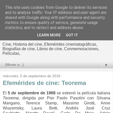
This site uses cookies from Google to deliver its services
El cultural
and to analyze traffic. Your IP address and user-agent are
shared with Google along with performance and security
cinematográfico de Jorge
metrics to ensure quality of service, generate usage
statistics, and to detect and address abuse.
Cano
LEARN MORE
GOT IT
Cine, Historia del cine, Efemérides cinematográficas,
Biografías de cine, Libros de cine, Conmemoraciones,
Películas,
▼
miércoles, 5 de septiembre de 2018
Efemérides de cine: Teorema
El
5 de septiembre de 1968
se estrenó la película italiana
Teorema
, dirigida por Pier Paolo Pasolini con Silvana
Mangano,
Terence Stamp,
Massimo Girotti,
Anne
Wiazemsky,
Laura Betti,
Andrés José Cruz