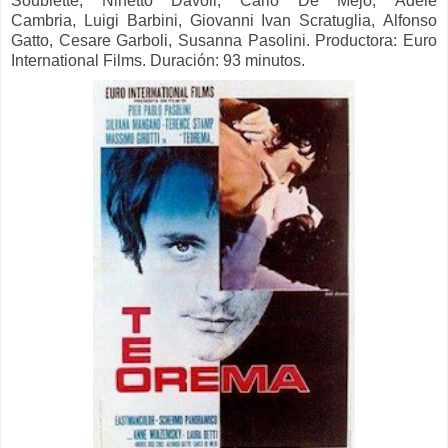
Soublette,
Ninetto Davoli,
Carlo De Mejo,
Adele
Cambria,
Luigi Barbini,
Giovanni Ivan Scratuglia,
Alfonso
Gatto,
Cesare Garboli,
Susanna Pasolini.
Productora:
Euro
International Films. Duración: 93 minutos.