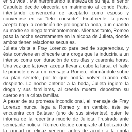
en su vida". Malinterpretando la tristeza de su hija, el señor
Capuleto decide ofrecerla en matrimonio al conde Paris,
intentando convencerla de aceptarlo como esposo y
convertirse en su "feliz consorte". Finalmente, la joven
acepta bajo la condición de prolongar la boda, aun cuando
su madre se niega terminantemente. Mientras tanto, Romeo
pasa la noche secretamente en la alcoba de Julieta, donde
ambos tienen relaciones sexuales.
Julieta visita a Fray Lorenzo para pedirle sugerencias, y
éste conviene en ofrecerle una droga que la induciría a un
intenso coma con duración de dos días y cuarenta horas.
Una vez que la joven acepta llevar a cabo la farsa, el fraile
le promete enviar un mensaje a Romeo, informándole sobre
su plan secreto, por lo que podría volver cuando ella
despierte. La noche anterior a la boda, Julieta ingiere la
droga y sus familiares, al creerla muerta, depositan su
cuerpo en la cripta familiar.
A pesar de su promesa incondicional, el mensaje de Fray
Lorenzo nunca llega a Romeo y, en cambio, éste se
encuentra con Baltasar (uno de sus sirvientes), quien le
informa de la repentina muerte de Julieta. Frustrado ante
semejante noticia, Romeo decide comprarle al boticario de
la ciudad un eficaz veneno, antes de acudir a la cripta