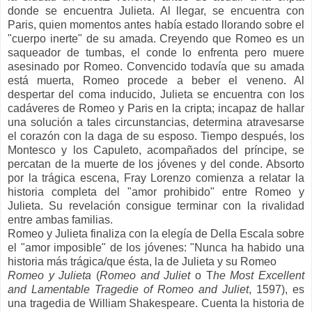
donde se encuentra Julieta. Al llegar, se encuentra con
Paris, quien momentos antes había estado llorando sobre el
"cuerpo inerte" de su amada. Creyendo que Romeo es un
saqueador de tumbas, el conde lo enfrenta pero muere
asesinado por Romeo. Convencido todavía que su amada
está muerta, Romeo procede a beber el veneno. Al
despertar del coma inducido, Julieta se encuentra con los
cadáveres de Romeo y Paris en la cripta; incapaz de hallar
una solución a tales circunstancias, determina atravesarse
el corazón con la daga de su esposo. Tiempo después, los
Montesco y los Capuleto, acompañados del príncipe, se
percatan de la muerte de los jóvenes y del conde. Absorto
por la trágica escena, Fray Lorenzo comienza a relatar la
historia completa del "amor prohibido" entre Romeo y
Julieta. Su revelación consigue terminar con la rivalidad
entre ambas familias.
Romeo y Julieta finaliza con la elegía de Della Escala sobre
el "amor imposible" de los jóvenes: "Nunca ha habido una
historia más trágica/que ésta, la de Julieta y su Romeo
Romeo y Julieta
(
Romeo and Juliet
o T
he Most Excellent
and Lamentable Tragedie of Romeo and Juliet
, 1597), es
una tragedia de William Shakespeare. Cuenta la historia de