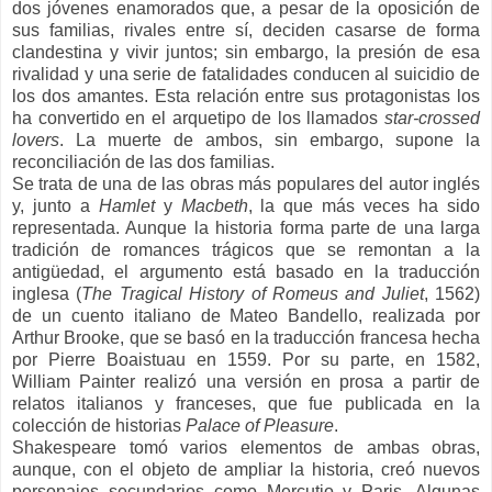
dos jóvenes enamorados que, a pesar de la oposición de
sus familias, rivales entre sí, deciden casarse de forma
clandestina y vivir juntos; sin embargo, la presión de esa
rivalidad y una serie de fatalidades conducen al suicidio de
los dos amantes. Esta relación entre sus protagonistas los
ha convertido en el arquetipo de los llamados
star-crossed
lovers
. La muerte de ambos, sin embargo, supone la
reconciliación de las dos familias.
Se trata de una de las obras más populares del autor inglés
y, junto a
Hamlet
y
Macbeth
, la que más veces ha sido
representada. Aunque la historia forma parte de una larga
tradición de romances trágicos que se remontan a la
antigüedad, el argumento está basado en la traducción
inglesa (
The Tragical History of Romeus and Juliet
, 1562)
de un cuento italiano de Mateo Bandello, realizada por
Arthur Brooke, que se basó en la traducción francesa hecha
por Pierre Boaistuau en 1559. Por su parte, en 1582,
William Painter realizó una versión en prosa a partir de
relatos italianos y franceses, que fue publicada en la
colección de historias
Palace of Pleasure
.
Shakespeare tomó varios elementos de ambas obras,
aunque, con el objeto de ampliar la historia, creó nuevos
personajes secundarios como Mercutio y Paris. Algunas