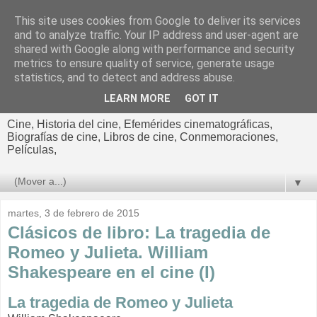
This site uses cookies from Google to deliver its services
El cultural
and to analyze traffic. Your IP address and user-agent are
shared with Google along with performance and security
cinematográfico de Jorge
metrics to ensure quality of service, generate usage
statistics, and to detect and address abuse.
Cano
LEARN MORE
GOT IT
Cine, Historia del cine, Efemérides cinematográficas,
Biografías de cine, Libros de cine, Conmemoraciones,
Películas,
▼
martes, 3 de febrero de 2015
Clásicos de libro: La tragedia de
Romeo y Julieta. William
Shakespeare en el cine (I)
La tragedia de Romeo y Julieta