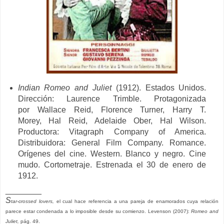
Indian Romeo and Juliet
(1912). Estados Unidos.
Dirección:
Laurence Trimble. Protagonizada
por
Wallace Reid,
Florence Turner,
Harry T.
Morey,
Hal Reid,
Adelaide Ober,
Hal Wilson.
Productora:
Vitagraph Company of America.
Distribuidora: General Film Company. Romance.
Orígenes del cine. Western. Blanco y negro. Cine
mudo. Cortometraje. Estrenada el 30 de enero de
1912.
________
S
tar-crossed lovers,
el cual hace referencia a una pareja de enamorados cuya relación
parece estar condenada a lo imposible desde su comienzo. Levenson (2007):
Romeo and
Juliet,
pág. 49.