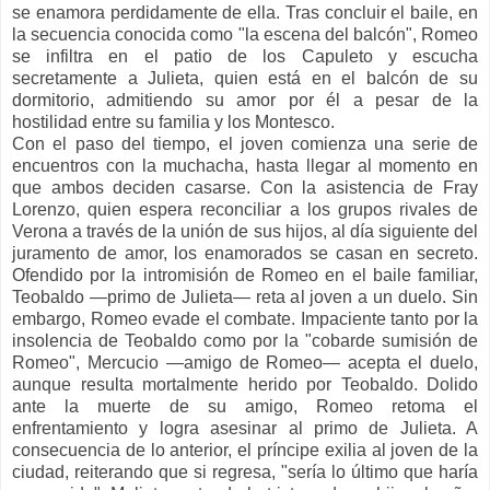
se enamora perdidamente de ella. Tras concluir el baile, en
la secuencia conocida como "la escena del balcón", Romeo
se infiltra en el patio de los Capuleto y escucha
secretamente a Julieta, quien está en el balcón de su
dormitorio, admitiendo su amor por él a pesar de la
hostilidad entre su familia y los Montesco.
Con el paso del tiempo, el joven comienza una serie de
encuentros con la muchacha, hasta llegar al momento en
que ambos deciden casarse. Con la asistencia de Fray
Lorenzo, quien espera reconciliar a los grupos rivales de
Verona a través de la unión de sus hijos, al día siguiente del
juramento de amor, los enamorados se casan en secreto.
Ofendido por la intromisión de Romeo en el baile familiar,
Teobaldo —primo de Julieta— reta al joven a un duelo. Sin
embargo, Romeo evade el combate. Impaciente tanto por la
insolencia de Teobaldo como por la "cobarde sumisión de
Romeo", Mercucio —amigo de Romeo— acepta el duelo,
aunque resulta mortalmente herido por Teobaldo. Dolido
ante la muerte de su amigo, Romeo retoma el
enfrentamiento y logra asesinar al primo de Julieta. A
consecuencia de lo anterior, el príncipe exilia al joven de la
ciudad, reiterando que si regresa, "sería lo último que haría