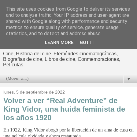
This site uses cookies from Google to deliver its services
El cultural
and to analyze traffic. Your IP address and user-agent are
shared with Google along with performance and security
cinematográfico de Jorge
metrics to ensure quality of service, generate usage
statistics, and to detect and address abuse.
Cano
LEARN MORE
GOT IT
Cine, Historia del cine, Efemérides cinematográficas,
Biografías de cine, Libros de cine, Conmemoraciones,
Películas,
▼
lunes, 5 de septiembre de 2022
Volver a ver “Real Adventure” de
King Vidor, una huida feminista de
los años 1920
En 1922, King Vidor abogó por la liberación de un ama de casa en
una película olvidada y ahora restaurada.