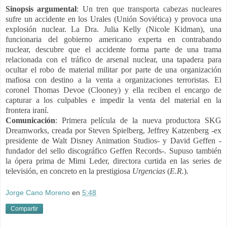
Sinopsis argumental
: Un tren que transporta cabezas nucleares
sufre un accidente en los Urales (Unión Soviética) y provoca una
explosión nuclear. La Dra. Julia Kelly (Nicole Kidman), una
funcionaria del gobierno americano experta en contrabando
nuclear, descubre que el accidente forma parte de una trama
relacionada con el tráfico de arsenal nuclear, una tapadera para
ocultar el robo de material militar por parte de una organización
mafiosa con destino a la venta a organizaciones terroristas. El
coronel Thomas Devoe (Clooney) y ella reciben el encargo de
capturar a los culpables e impedir la venta del material en la
frontera iraní.
Comunicación
:
Primera película de la nueva productora SKG
Dreamworks, creada por Steven Spielberg, Jeffrey Katzenberg -ex
presidente de Walt Disney Animation Studios- y David Geffen -
fundador del sello discográfico Geffen Records-. Supuso también
la ópera prima de Mimi Leder, directora curtida en las series de
televisión, en concreto en la prestigiosa
Urgencias
(
E.R.
).
Jorge Cano Moreno
en
5:48
Compartir