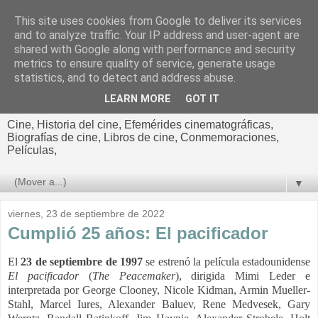
This site uses cookies from Google to deliver its services
El cultural
and to analyze traffic. Your IP address and user-agent are
shared with Google along with performance and security
cinematográfico de Jorge
metrics to ensure quality of service, generate usage
statistics, and to detect and address abuse.
Cano
LEARN MORE
GOT IT
Cine, Historia del cine, Efemérides cinematográficas,
Biografías de cine, Libros de cine, Conmemoraciones,
Películas,
▼
viernes, 23 de septiembre de 2022
Cumplió 25 años: El pacificador
El
23 de septiembre de 1997
se estrenó la película estadounidense
El pacificador
(
The Peacemaker
), dirigida Mimi Leder e
interpretada por George Clooney, Nicole Kidman, Armin Mueller-
Stahl, Marcel Iures, Alexander Baluev, Rene Medvesek, Gary