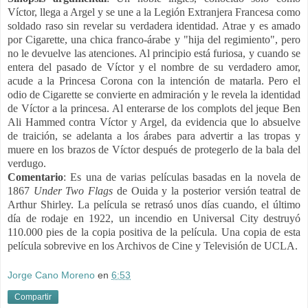
Víctor, llega a Argel y se une a la Legión Extranjera Francesa como
soldado raso sin revelar su verdadera identidad. Atrae y es amado
por Cigarette, una chica franco-árabe y "hija del regimiento", pero
no le devuelve las atenciones. Al principio está furiosa, y cuando se
entera del pasado de Víctor y el nombre de su verdadero amor,
acude a la Princesa Corona con la intención de matarla. Pero el
odio de Cigarette se convierte en admiración y le revela la identidad
de Víctor a la princesa. Al enterarse de los complots del jeque Ben
Ali Hammed contra Víctor y Argel, da evidencia que lo absuelve
de traición, se adelanta a los árabes para advertir a las tropas y
muere en los brazos de Víctor después de protegerlo de la bala del
verdugo.
Comentario
: Es
una de varias películas basadas en la novela de
1867
Under Two Flags
de Ouida y la posterior versión teatral de
Arthur Shirley.
La película se retrasó unos días cuando, el último
día de rodaje en 1922, un incendio en Universal City destruyó
110.000 pies de la copia positiva de la película.
Una copia de esta
película sobrevive en los Archivos de Cine y Televisión de UCLA.
Jorge Cano Moreno
en
6:53
Compartir