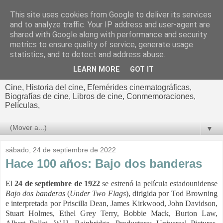
This site uses cookies from Google to deliver its services
El cultural
and to analyze traffic. Your IP address and user-agent are
shared with Google along with performance and security
cinematográfico de Jorge
metrics to ensure quality of service, generate usage
statistics, and to detect and address abuse.
Cano
LEARN MORE
GOT IT
Cine, Historia del cine, Efemérides cinematográficas,
Biografías de cine, Libros de cine, Conmemoraciones,
Películas,
▼
sábado, 24 de septiembre de 2022
Hace 100 años: Bajo dos banderas
El
24 de septiembre de 1922
se estrenó la película estadounidense
Bajo dos banderas
(
Under Two Flags
), dirigida por Tod Browning
e interpretada por Priscilla Dean, James Kirkwood, John Davidson,
Stuart Holmes, Ethel Grey Terry, Bobbie Mack, Burton Law,