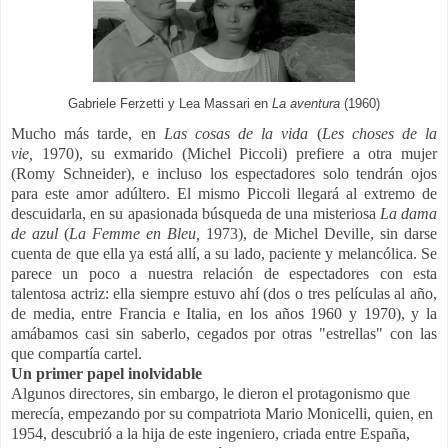
Gabriele Ferzetti y Lea Massari en
La aventura
(1960)
Mucho más tarde, en
Las cosas de la vida
(
Les choses de la
vie,
1970), su exmarido (Michel Piccoli) prefiere a otra mujer
(Romy Schneider), e incluso los espectadores solo tendrán ojos
para este amor adúltero. El mismo Piccoli llegará al extremo de
descuidarla, en su apasionada búsqueda de una misteriosa
La dama
de azul
(
La Femme en Bleu,
1973), de Michel Deville, sin darse
cuenta de que ella ya está allí, a su lado, paciente y melancólica. Se
parece un poco a nuestra relación de espectadores con esta
talentosa actriz: ella siempre estuvo ahí (dos o tres películas al año,
de media, entre Francia e Italia, en los años 1960 y 1970), y la
amábamos casi sin saberlo, cegados por otras "estrellas" con las
que compartía cartel.
Un primer papel inolvidable
Algunos directores, sin embargo, le dieron el protagonismo que
merecía, empezando por su compatriota Mario Monicelli, quien, en
1954, descubrió a la hija de este ingeniero, criada entre España,