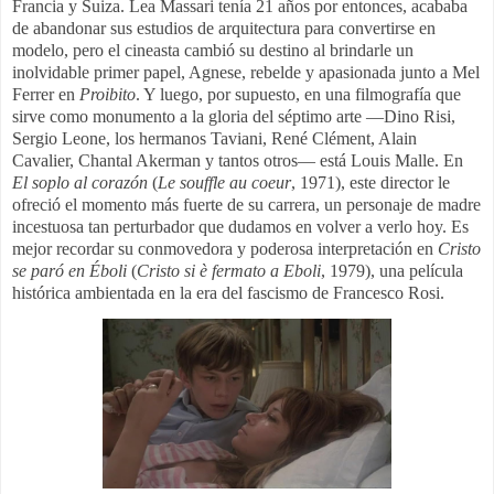
Francia y Suiza. Lea Massari tenía 21 años por entonces, acababa
de abandonar sus estudios de arquitectura para convertirse en
modelo, pero el cineasta cambió su destino al brindarle un
inolvidable primer papel, Agnese, rebelde y apasionada junto a Mel
Ferrer en
Proibito
. Y luego, por supuesto, en una filmografía que
sirve como monumento a la gloria del séptimo arte —Dino Risi,
Sergio Leone, los hermanos Taviani, René Clément, Alain
Cavalier, Chantal Akerman y tantos otros— está Louis Malle. En
El soplo al corazón
(
Le souffle
au coeur
, 1971), este director le
ofreció el momento más fuerte de su carrera, un personaje de madre
incestuosa tan perturbador que dudamos en volver a verlo hoy. Es
mejor recordar su conmovedora y poderosa interpretación en
Cristo
se paró en Éboli
(
Cristo si è fermato a Eboli
, 1979), una película
histórica ambientada en la era del fascismo de Francesco Rosi.