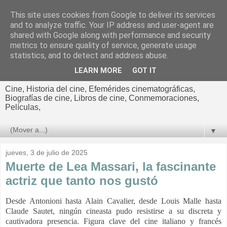
This site uses cookies from Google to deliver its services
El cultural
and to analyze traffic. Your IP address and user-agent are
shared with Google along with performance and security
cinematográfico de Jorge
metrics to ensure quality of service, generate usage
statistics, and to detect and address abuse.
Cano
LEARN MORE
GOT IT
Cine, Historia del cine, Efemérides cinematográficas,
Biografías de cine, Libros de cine, Conmemoraciones,
Películas,
▼
jueves, 3 de julio de 2025
Muerte de Lea Massari, la fascinante
actriz que tanto nos gustó
Desde Antonioni hasta Alain Cavalier, desde Louis Malle hasta
Claude Sautet, ningún cineasta pudo resistirse a su discreta y
cautivadora presencia. Figura clave del cine italiano y francés