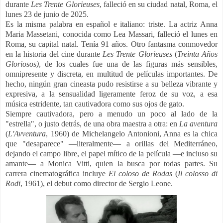
durante
Les Trente Glorieuses
, falleció en su ciudad natal, Roma, el
lunes 23 de junio de 2025.
Es la misma palabra en español e italiano: triste. La actriz Anna
Maria Massetani, conocida como Lea Massari, falleció el lunes en
Roma, su capital natal. Tenía 91 años. Otro fantasma conmovedor
en la historia del cine durante
Les Trente Glorieuses
(
Treinta Años
Gloriosos)
, de los cuales fue una de las figuras más sensibles,
omnipresente y discreta, en multitud de películas importantes. De
hecho, ningún gran cineasta pudo resistirse a su belleza vibrante y
expresiva, a la sensualidad ligeramente feroz de su voz, a esa
música estridente, tan cautivadora como sus ojos de gato.
Siempre cautivadora, pero a menudo un poco al lado de la
"estrella", o justo detrás, de una obra maestra a otra: en
La aventura
(
L'Avventura
, 1960) de Michelangelo Antonioni, Anna es la chica
que "desaparece" —literalmente— a orillas del Mediterráneo,
dejando el campo libre, el papel mítico de la película —e incluso su
amante— a Monica Vitti, quien la busca por todas partes.
Su
carrera cinematográfica incluye
El coloso de Rodas
(
Il colosso di
Rodi
, 1961), el debut como director de Sergio Leone.