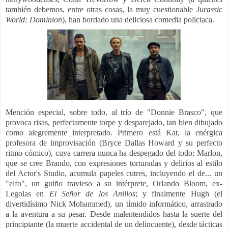
también debemos, entre otras cosas, la muy cuestionable
Jurassic
World: Dominion
), han bordado una deliciosa comedia policiaca.
Mención especial, sobre todo, al trío de "Donnie Brasco", que
provoca risas, perfectamente torpe y desparejado, tan bien dibujado
como alegremente interpretado. Primero está Kat, la enérgica
profesora de improvisación (Bryce Dallas Howard y su perfecto
ritmo cómico), cuya carrera nunca ha despegado del todo; Marlon,
que se cree Brando, con expresiones torturadas y delirios al estilo
del Actor's Studio, acumula papeles cutres, incluyendo el de... un
"elfo", un guiño travieso a su intérprete, Orlando Bloom, ex-
Legolas en
El Señor de los Anillos
; y finalmente Hugh (el
divertidísimo Nick Mohammed), un tímido informático, arrastrado
a la aventura a su pesar. Desde malentendidos hasta la suerte del
principiante (la muerte accidental de un delincuente), desde tácticas