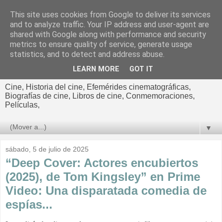
This site uses cookies from Google to deliver its services
El cultural
and to analyze traffic. Your IP address and user-agent are
shared with Google along with performance and security
cinematográfico de Jorge
metrics to ensure quality of service, generate usage
statistics, and to detect and address abuse.
Cano
LEARN MORE
GOT IT
Cine, Historia del cine, Efemérides cinematográficas,
Biografías de cine, Libros de cine, Conmemoraciones,
Películas,
▼
sábado, 5 de julio de 2025
“Deep Cover: Actores encubiertos
(2025), de Tom Kingsley” en Prime
Video: Una disparatada comedia de
espías...