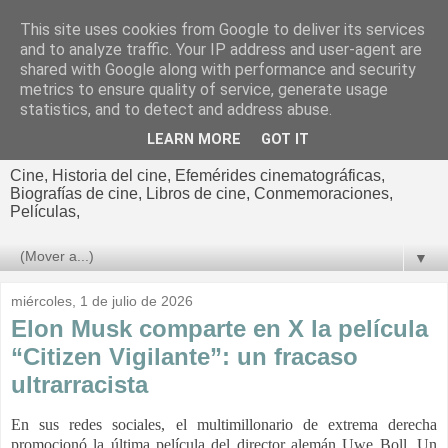
This site uses cookies from Google to deliver its services
El cultural
and to analyze traffic. Your IP address and user-agent are
shared with Google along with performance and security
cinematográfico de Jorge
metrics to ensure quality of service, generate usage
statistics, and to detect and address abuse.
Cano
LEARN MORE
GOT IT
Cine, Historia del cine, Efemérides cinematográficas,
Biografías de cine, Libros de cine, Conmemoraciones,
Películas,
▼
miércoles, 1 de julio de 2026
Elon Musk comparte en X la película
“Citizen Vigilante”: un fracaso
ultrarracista
En sus redes sociales, el multimillonario de extrema derecha
promocionó la última película del director alemán Uwe Boll. Un