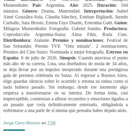
Mumenthaler.
País
: Argentina.
Año
: 2025.
Duración
: 104
minutos.
Género
: Drama, Maternidad.
Interpretación
: Isabel
Aimé González-Sola, Claudia Sánchez, Esteban Bigliardi, Jazmín
Carballo, Sara Bessio, Emma Fayo Duarte, Ernestina Gatti.
Guion
:
Milagros Mumenthaler. Fotografía: Gabriel Sandru.
Productora
:
Coproducción Argentina-Suiza; Alina Film, Ruda Cine.
Distribuidora
: Atalante.
Premios y
nominaciones
: Festival de
San Sebastián: Premio TVE "Otra mirada". 2 nominaciones;
Premios del Cine Suizo: Nominada a mejor fotografía.
Estreno en
España
: 8 de julio de 2026.
Sinopsis
: Cuando atraviesa el punto
más alto de su carrera, Lina, una diseñadora de moda de 34 años,
se deja llevar por un impulso inesperado durante una prestigiosa
gala de premios celebrada en Suiza. Al regresar a Buenos Aires,
elige guardar silencio sobre lo ocurrido y retoma su rutina como si
nada hubiera pasado. Sin embargo, desde ese momento algo
empieza a transformarse en su interior. De forma lenta, casi
imperceptible, comienzan a aflorar recuerdos y emociones ligados a
un pasado que creía definitivamente enterrado, obligándola a
enfrentarse a una parte de sí misma que pensaba haber dejado atrás.
Jorge Cano Moreno
en
7:06