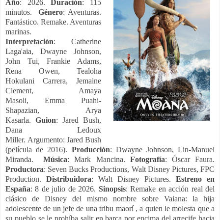
Año
: 2026.
Duración
: 115
minutos.
Género
: Aventuras.
Fantástico. Remake. Aventuras
marinas.
Interpretación
: Catherine
Laga'aia, Dwayne Johnson,
John Tui, Frankie Adams,
Rena Owen, Tealoha
Hokulani Carrera, Jemaine
Clement, Amaya
Masoli, Emma Puahi-
Shapazian, Arya
Kasarla.
Guion
: Jared Bush,
Dana Ledoux
Miller. Argumento: Jared Bush
(película de 2016).
Producción
: Dwayne Johnson, Lin-Manuel
Miranda.
Música
: Mark Mancina.
Fotografía
: Óscar Faura.
Productora
: Seven Bucks Productions, Walt Disney Pictures, FPC
Production.
Distribuidora
: Walt Disney Pictures.
Estreno en
España
: 8 de julio de 2026.
Sinopsis
: Remake en acción real del
clásico de Disney del mismo nombre sobre Vaiana: la hija
adolescente de un jefe de una tribu maorí , a quien le molesta que a
su pueblo se le prohíba salir en barca por encima del arrecife hacia