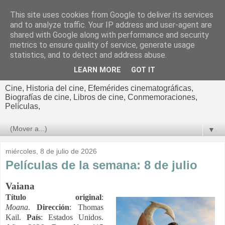
This site uses cookies from Google to deliver its services
El cultural
and to analyze traffic. Your IP address and user-agent are
shared with Google along with performance and security
cinematográfico de Jorge
metrics to ensure quality of service, generate usage
statistics, and to detect and address abuse.
Cano
LEARN MORE
GOT IT
Cine, Historia del cine, Efemérides cinematográficas,
Biografías de cine, Libros de cine, Conmemoraciones,
Películas,
▼
miércoles, 8 de julio de 2026
Películas de la semana: 8 de julio
Vaiana
Título original
:
Moana
.
Dirección
: Thomas
Kail.
País
: Estados Unidos.