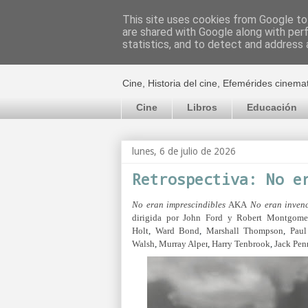
This site uses cookies from Google to 
are shared with Google along with per
El cultural c
statistics, and to detect and address 
Cine, Historia del cine, Efemérides cinema
Cine
Libros
Educación
lunes, 6 de julio de 2026
Retrospectiva: No e
No eran imprescindibles
AKA
No eran invenc
dirigida por John Ford y Robert Montgom
Holt
,
Ward Bond
,
Marshall Thompson
,
Paul
Walsh
,
Murray Alper
,
Harry Tenbrook
,
Jack Pen