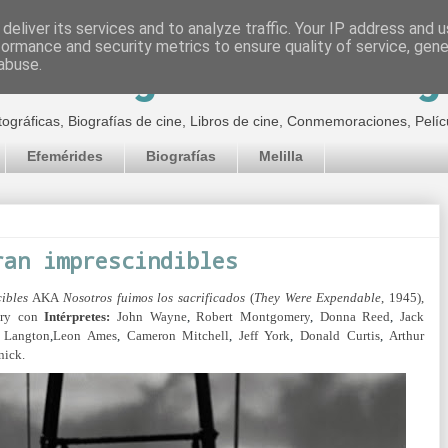
deliver its services and to analyze traffic. Your IP address and 
formance and security metrics to ensure quality of service, gen
inematográfico de Jor
abuse.
tográficas, Biografías de cine, Libros de cine, Conmemoraciones, Pelíc
Efemérides
Biografías
Melilla
ran imprescindibles
ibles
AKA
Nosotros fuimos los sacrificados
(
They Were Expendable
, 1945),
ery con
Intérpretes:
John Wayne
,
Robert Montgomery
,
Donna Reed
,
Jack
 Langton
,
Leon Ames
,
Cameron Mitchell
,
Jeff York
,
Donald Curtis
,
Arthur
nick.