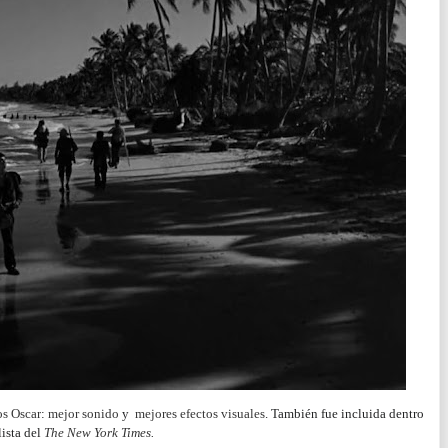
os Oscar
:
mejor sonido
y
mejores efectos visuales
.
También fue incluida dentro
lista del
The New York Times
.