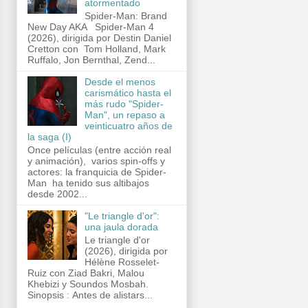
atormentado
Spider-Man: Brand
New Day AKA Spider-Man 4
(2026), dirigida por Destin Daniel
Cretton con Tom Holland, Mark
Ruffalo, Jon Bernthal, Zend...
Desde el menos
carismático hasta el
más rudo "Spider-
Man", un repaso a
veinticuatro años de
la saga (I)
Once películas (entre acción real
y animación), varios spin-offs y
actores: la franquicia de Spider-
Man ha tenido sus altibajos
desde 2002...
"Le triangle d'or":
una jaula dorada
Le triangle d'or
(2026), dirigida por
Hélène Rosselet-
Ruiz con Ziad Bakri, Malou
Khebizi y Soundos Mosbah.
Sinopsis : Antes de alistars...