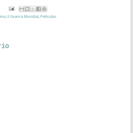
ama
,
II Guerra Mundial
,
Películas
rio