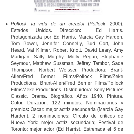
Pollock, la vida de un creador
(
Pollock
, 2000).
Estados Unidos. Dirección: Ed Harris.
Protagonizada por Ed Harris, Marcia Gay Harden,
Tom Bower, Jennifer Connelly, Bud Cort, John
Heard, Val Kilmer, Robert Knott, David Leary, Amy
Madigan, Sally Murphy, Molly Regan, Stephanie
Seymour, Matthew Sussman, Jeffrey Tambor, Sada
Thompson, Norbert Weisser. Productora: Brant-
Allen/
Fred Berner Films/
Pollock Films/
Zeke
Productions. Brant-Allen/
Fred Berner Films/
Pollock
Films/
Zeke Productions.
Distribuidora:
Sony Pictures
Classic.
Drama. Biográfico. Años 1940. Pintura.
Color. Duración: 122 minutos. Nominaciones y
premios:
Oscar: mejor actriz secundaria (Marcia Gay
Harden). 2 nominaciones;
Círculo de críticos de
Nueva York: mejor actriz secundaria;
Festival de
Toronto: mejor actor (Ed Harris). Estrenada el 6 de