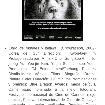
Ebrio de mujeres y pintura
(
Chihwaseon
, 2002).
Corea del Sur. Dirección: Kwon-taek Im.
Protagonizada por Min-sik Choi, Sung-kee Ahn, Ho-
jeong Yu, Yeo-jin Kim,
Ye-jin Son, Jin-seo Yoon.
Productora:
CJ Entertainment/
Taehung Pictures.
Distribuidora: Vértigo Films. Biografía. Drama.
Pintura. Color. Duración: 120 minutos. Nominaciones
y premios:
Blue Dragon Awards: mejor película;
Camerimage: nominada a la mejor fotografía;
Festivale Internacional de Cine de Cannes: mejor
director; Festival Internacional de Cine de Chicago:
nominada al mejor realizador; Premios Cesar: