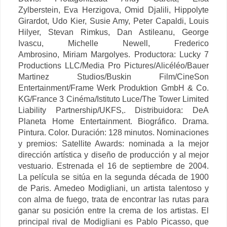
Zylberstein,
Eva Herzigova,
Omid Djalili, Hippolyte
Girardot, Udo Kier,
Susie Amy, Peter Capaldi, Louis
Hilyer, Stevan Rimkus, Dan Astileanu, George
Ivascu, Michelle Newell, Frederico
Ambrosino, Miriam Margolyes. Productora: Lucky 7
Productions LLC/Media Pro Pictures/Alicéléo/Bauer
Martinez Studios/Buskin Film/CineSon
Entertainment/Frame Werk Produktion GmbH & Co.
KG/France 3 Cinéma/Istituto Luce/The Tower Limited
Liability Partnership/UKFS,. Distribuidora: DeA
Planeta Home Entertainment. Biográfico. Drama.
Pintura. Color. Duración: 128 minutos. Nominaciones
y premios: Satellite Awards: nominada a la mejor
dirección artística y diseño de producción y al mejor
vestuario. Estrenada el 16 de septiembre de 2004.
La película se sitúa en la segunda década de 1900
de Paris. Amedeo Modigliani, un artista talentoso y
con alma de fuego, trata de encontrar las rutas para
ganar su posición entre la crema de los artistas. El
principal rival de Modigliani es Pablo Picasso, que