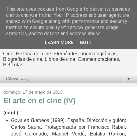
This site uses cookies from Google to deliver its services
El cultural
and to analyze traffic. Your IP address and user-agent are
shared with Google along with performance and security
cinematográfico de Jorge
metrics to ensure quality of service, generate usage
statistics, and to detect and address abuse.
Cano
LEARN MORE
GOT IT
Cine, Historia del cine, Efemérides cinematográficas,
Biografías de cine, Libros de cine, Conmemoraciones,
Películas,
▼
domingo, 17 de mayo de 2015
El arte en el cine (IV)
(cont.)
Goya en Burdeos
(1999). España. Dirección y guión:
Carlos Saura. Protagonizada por Francisco Rabal,
José Coronado, Maribel Verdú, Eulalia Ramón,