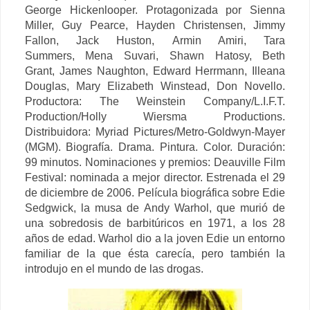
George Hickenlooper. Protagonizada por
Sienna
Miller,
Guy Pearce,
Hayden Christensen,
Jimmy
Fallon,
Jack Huston,
Armin Amiri,
Tara
Summers,
Mena Suvari,
Shawn Hatosy,
Beth
Grant,
James Naughton,
Edward Herrmann,
Illeana
Douglas,
Mary Elizabeth Winstead,
Don Novello.
Productora: The
Weinstein Company/
L.I.F.T.
Production/
Holly Wiersma Productions.
Distribuidora:
Myriad Pictures/
Metro-Goldwyn-Mayer
(MGM). Biografía. Drama. Pintura. Color. Duración:
99 minutos. Nominaciones y premios:
Deauville Film
Festival: nominada a mejor director.
Estrenada el 29
de diciembre de 2006.
Película biográfica sobre Edie
Sedgwick, la musa de Andy Warhol, que murió de
una sobredosis de barbitúricos en 1971, a los 28
años de edad. Warhol dio a la joven Edie un entorno
familiar de la que ésta carecía, pero también la
introdujo en el mundo de las drogas.