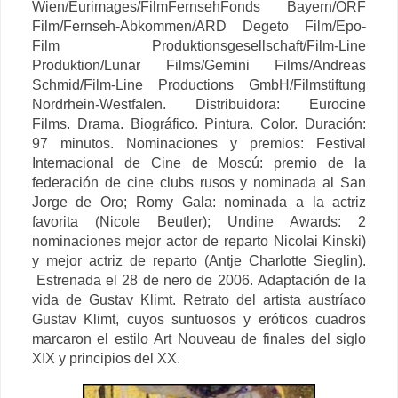
Wien/Eurimages/FilmFernsehFonds Bayern/ORF
Film/Fernseh-Abkommen/ARD Degeto Film/Epo-
Film Produktionsgesellschaft/Film-Line
Produktion/Lunar Films/Gemini Films/Andreas
Schmid/Film-Line Productions GmbH/Filmstiftung
Nordrhein-Westfalen. Distribuidora: Eurocine
Films. Drama. Biográfico. Pintura. Color. Duración:
97 minutos. Nominaciones y premios: Festival
Internacional de Cine de Moscú: premio de la
federación de cine clubs rusos y nominada al San
Jorge de Oro; Romy Gala: nominada a la actriz
favorita (Nicole Beutler); Undine Awards: 2
nominaciones mejor actor de reparto Nicolai Kinski)
y mejor actriz de reparto (Antje Charlotte Sieglin).
Estrenada el 28 de nero de 2006.
Adaptación de la
vida de Gustav Klimt.
Retrato del artista austríaco
Gustav Klimt, cuyos suntuosos y eróticos cuadros
marcaron el estilo Art Nouveau de finales del siglo
XIX y principios del XX.