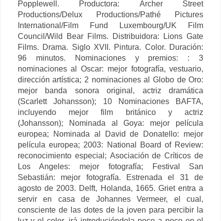
Popplewell.
Productora:
Archer Street
Productions/
Delux Productions/
Pathé Pictures
International/
Film Fund Luxembourg/
UK Film
Council/
Wild Bear Films
. Distribuidora: Lions Gate
Films.
Drama. Siglo XVII. Pintura. Color. Duración:
96 minutos. Nominaciones y premios:
: 3
nominaciones al Oscar: mejor fotografía, vestuario,
dirección artística;
2 nominaciones al Globo de Oro:
mejor banda sonora original, actriz dramática
(Scarlett Johansson);
10 Nominaciones BAFTA,
incluyendo mejor film británico y actriz
(Johansson);
Nominada al Goya: mejor película
europea;
Nominada al David de Donatello: mejor
película europea;
2003: National Board of Review:
reconocimiento especial;
Asociación de Críticos de
Los Angeles: mejor fotografía;
Festival San
Sebastián: mejor fotografía. Estrenada el 31 de
agosto de 2003.
Delft, Holanda, 1665. Griet entra a
servir en casa de Johannes Vermeer, el cual,
consciente de las dotes de la joven para percibir la
luz y el color, irá introduciéndola poco a poco en el