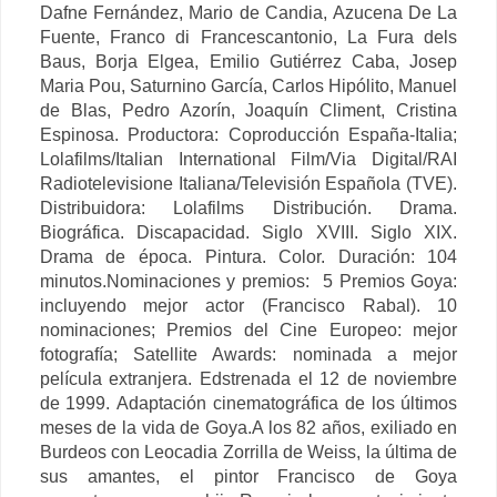
Dafne Fernández, Mario de Candia, Azucena De La
Fuente, Franco di Francescantonio, La Fura dels
Baus, Borja Elgea, Emilio Gutiérrez Caba, Josep
Maria Pou, Saturnino García, Carlos Hipólito, Manuel
de Blas, Pedro Azorín, Joaquín Climent, Cristina
Espinosa. Productora: Coproducción España-Italia;
Lolafilms/Italian International Film/Via Digital/RAI
Radiotelevisione Italiana/Televisión Española (TVE).
Distribuidora: Lolafilms Distribución. Drama.
Biográfica. Discapacidad. Siglo XVIII. Siglo XIX.
Drama de época. Pintura. Color. Duración: 104
minutos.Nominaciones y premios: 5 Premios Goya:
incluyendo mejor actor (Francisco Rabal). 10
nominaciones;
Premios del Cine Europeo: mejor
fotografía;
Satellite Awards: nominada a mejor
película extranjera. Edstrenada el 12 de noviembre
de 1999.
Adaptación cinematográfica de los últimos
meses de la vida de Goya.
A los 82 años, exiliado en
Burdeos con Leocadia Zorrilla de Weiss, la última de
sus amantes, el pintor Francisco de Goya