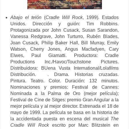
Abajo el telón
(
Cradle Will Rock
, 1999). Estados
Unidos. Dirección y guión: Tim Robbins.
Protagonizada por John Cusack, Susan Sarandon,
Vanessa Redgrave, John Turturro, Rubén Blades,
Joan Cusack, Philip Baker Hall, Bill Murray, Emily
Watson, Cherry Jones, Angus Macfadyen, Cary
Elwes, Paul Giamatti. Productora: Cradle
Productions Inc./
Havoc/
Touchstone Pictures
.
Distribuidora: BUena Vusta International/Lolafilms
Distribución. . Drama. Historias cruzadas.
Pintura. Teatro. Color. Duración: 132 minutos.
Nominaciones y premios: Festival de Cannes:
Nominada a la Palma de Oro (mejor película);
Festival de Cine de Sitges: premio Gran Angular a la
mejor película y al mejor director. Estrenada el 18 de
mayo de 1999. La película se basa en la historia de
la accidentada puesta en escena del musical
The
Cradle Will Rock
escrito por Marc Blitzstein en