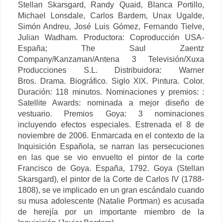
Stellan Skarsgard, Randy Quaid, Blanca Portillo,
Michael Lonsdale, Carlos Bardem, Unax Ugalde,
Simón Andreu, José Luis Gómez, Fernando Tielve,
Julian Wadham. Productora: Coproducción USA-
España; The Saul Zaentz
Company/Kanzaman/Antena 3 Televisión/Xuxa
Producciones S.L. Distribuidora: Warner
Bros.
Drama. Biográfico. Siglo XIX. Pintura. Color.
Duración: 118 minutos. Nominaciones y premios:
:
Satellite Awards: nominada a mejor diseño de
vestuario.
Premios Goya: 3 nominaciones
incluyendo efectos especiales. Estrenada el 8 de
noviembre de 2006.
Enmarcada en el contexto de la
Inquisición Española, se narran las persecuciones
en las que se vio envuelto el pintor de la corte
Francisco de Goya.
España, 1792. Goya (Stellan
Skarsgard), el pintor de la Corte de Carlos IV (1788-
1808), se ve implicado en un gran escándalo cuando
su musa adolescente (Natalie Portman) es acusada
de herejía por un importante miembro de la