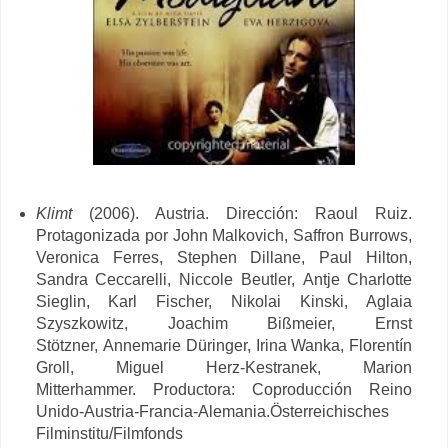
Klimt
(2006). Austria. Dirección:
Raoul Ruiz.
Protagonizada por John Malkovich, Saffron Burrows,
Veronica Ferres, Stephen Dillane, Paul Hilton,
Sandra Ceccarelli, Niccole Beutler, Antje Charlotte
Sieglin, Karl Fischer, Nikolai Kinski,
Aglaia
Szyszkowitz,
Joachim Bißmeier,
Ernst
Stötzner,
Annemarie Düringer,
Irina Wanka,
Florentín
Groll,
Miguel Herz-Kestranek,
Marion
Mitterhammer.
Productora:
Coproducción Reino
Unido-Austria-Francia-Alemania.
Österreich
isches
Filminstitu/Filmfonds