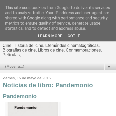
This site uses cookies from Google to deliver its services
El cultural
and to analyze traffic. Your IP address and user-agent are
shared with Google along with performance and security
cinematográfico de Jorge
metrics to ensure quality of service, generate usage
statistics, and to detect and address abuse.
Cano
LEARN MORE
GOT IT
Cine, Historia del cine, Efemérides cinematográficas,
Biografías de cine, Libros de cine, Conmemoraciones,
Películas,
▼
viernes, 15 de mayo de 2015
Noticias de libro: Pandemonio
Pandemonio