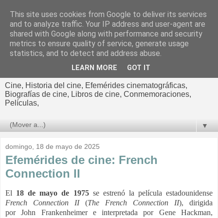
This site uses cookies from Google to deliver its services
El cultural
and to analyze traffic. Your IP address and user-agent are
shared with Google along with performance and security
cinematográfico de Jorge
metrics to ensure quality of service, generate usage
statistics, and to detect and address abuse.
Cano
LEARN MORE
GOT IT
Cine, Historia del cine, Efemérides cinematográficas,
Biografías de cine, Libros de cine, Conmemoraciones,
Películas,
▼
domingo, 18 de mayo de 2025
Efemérides de cine: French
Connection II
El
18 de mayo de 1975
se estrenó la película estadounidense
French Connection II
(
The French Connection II
), dirigida
por John Frankenheimer e interpretada por
Gene Hackman,