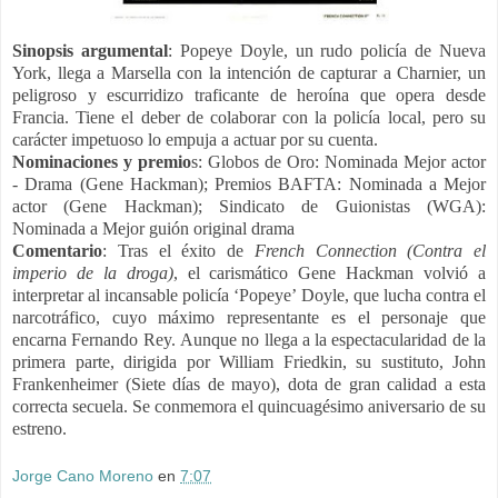
Sinopsis argumental
: Popeye Doyle, un rudo policía de Nueva
York, llega a Marsella con la intención de capturar a Charnier, un
peligroso y escurridizo traficante de heroína que opera desde
Francia. Tiene el deber de colaborar con la policía local, pero su
carácter impetuoso lo empuja a actuar por su cuenta.
Nominaciones y premio
s: Globos de Oro: Nominada Mejor actor
- Drama (Gene Hackman); Premios BAFTA: Nominada a Mejor
actor (Gene Hackman); Sindicato de Guionistas (WGA):
Nominada a Mejor guión original drama
Comentario
: Tras el éxito de
French Connection (Contra el
imperio de la droga)
, el carismático Gene Hackman volvió a
interpretar al incansable policía ‘Popeye’ Doyle, que lucha contra el
narcotráfico, cuyo máximo representante es el personaje que
encarna Fernando Rey. Aunque no llega a la espectacularidad de la
primera parte, dirigida por William Friedkin, su sustituto, John
Frankenheimer (Siete días de mayo), dota de gran calidad a esta
correcta secuela. Se conmemora el quincuagésimo aniversario de su
estreno.
Jorge Cano Moreno
en
7:07