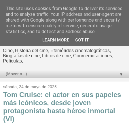
This site uses cookies from Google to deliver its services
El cultural
and to analyze traffic. Your IP address and user-agent are
shared with Google along with performance and security
cinematográfico de Jorge
metrics to ensure quality of service, generate usage
statistics, and to detect and address abuse.
Cano
LEARN MORE
GOT IT
Cine, Historia del cine, Efemérides cinematográficas,
Biografías de cine, Libros de cine, Conmemoraciones,
Películas,
▼
sábado, 24 de mayo de 2025
Tom Cruise: el actor en sus papeles
más icónicos, desde joven
protagonista hasta héroe inmortal
(VI)