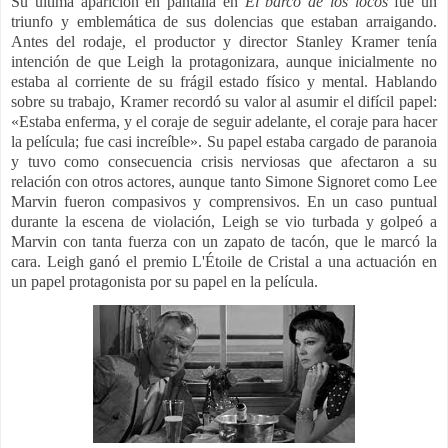
Su última aparición en pantalla en
El barco de los locos
fue un
triunfo y emblemática de sus dolencias que estaban arraigando.
Antes del rodaje, el productor y director Stanley Kramer tenía
intención de que Leigh la protagonizara, aunque inicialmente no
estaba al corriente de su frágil estado físico y mental.​ Hablando
sobre su trabajo, Kramer recordó su valor al asumir el difícil papel:
«Estaba enferma, y el coraje de seguir adelante, el coraje para hacer
la película; fue casi increíble». Su papel estaba cargado de paranoia
y tuvo como consecuencia crisis nerviosas que afectaron a su
relación con otros actores, aunque tanto Simone Signoret como Lee
Marvin fueron compasivos y comprensivos. En un caso puntual
durante la escena de violación, Leigh se vio turbada y golpeó a
Marvin con tanta fuerza con un zapato de tacón, que le marcó la
cara.​ Leigh ganó el premio L'Étoile de Cristal a una actuación en
un papel protagonista por su papel en la película.