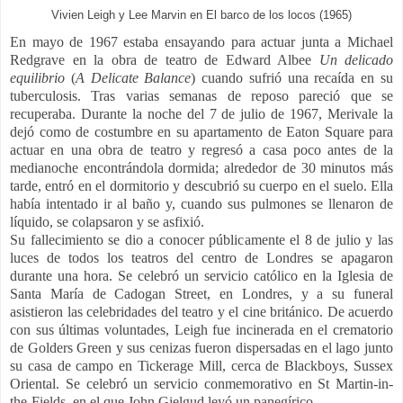
Vivien Leigh y Lee Marvin en El barco de los locos (1965)
En mayo de 1967 estaba ensayando para actuar junta a Michael
Redgrave en la obra de teatro de Edward Albee
Un delicado
equilibrio
(
A Delicate Balance
) cuando sufrió una recaída en su
tuberculosis. Tras varias semanas de reposo pareció que se
recuperaba. Durante la noche del 7 de julio de 1967, Merivale la
dejó como de costumbre en su apartamento de Eaton Square para
actuar en una obra de teatro y regresó a casa poco antes de la
medianoche encontrándola dormida; alrededor de 30 minutos más
tarde, entró en el dormitorio y descubrió su cuerpo en el suelo. Ella
había intentado ir al baño y, cuando sus pulmones se llenaron de
líquido, se colapsaron y se asfixió.
Su fallecimiento se dio a conocer públicamente el 8 de julio y las
luces de todos los teatros del centro de Londres se apagaron
durante una hora. Se celebró un servicio católico en la Iglesia de
Santa María de Cadogan Street, en Londres, y a su funeral
asistieron las celebridades del teatro y el cine británico. De acuerdo
con sus últimas voluntades, Leigh fue incinerada en el crematorio
de Golders Green y sus cenizas fueron dispersadas en el lago junto
su casa de campo en Tickerage Mill, cerca de Blackboys, Sussex
Oriental. Se celebró un servicio conmemorativo en St Martin-in-
the-Fields, en el que John Gielgud leyó un panegírico.