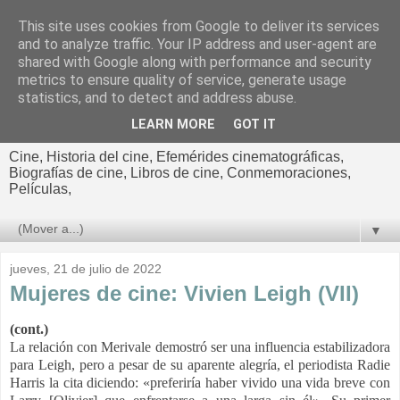
This site uses cookies from Google to deliver its services
El cultural
and to analyze traffic. Your IP address and user-agent are
shared with Google along with performance and security
cinematográfico de Jorge
metrics to ensure quality of service, generate usage
statistics, and to detect and address abuse.
Cano
LEARN MORE
GOT IT
Cine, Historia del cine, Efemérides cinematográficas,
Biografías de cine, Libros de cine, Conmemoraciones,
Películas,
▼
jueves, 21 de julio de 2022
Mujeres de cine: Vivien Leigh (VII)
(cont.)
La relación con Merivale demostró ser una influencia estabilizadora
para Leigh, pero a pesar de su aparente alegría, el periodista Radie
Harris la cita diciendo: «preferiría haber vivido una vida breve con