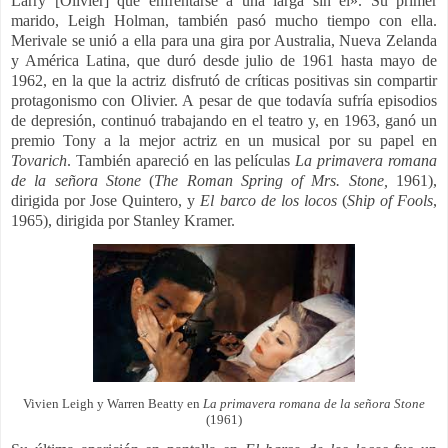
Larry [Olivier] que enfrentarse a una larga sin él».​ Su primer
marido, Leigh Holman, también pasó mucho tiempo con ella.
Merivale se unió a ella para una gira por Australia, Nueva Zelanda
y América Latina, que duró desde julio de 1961 hasta mayo de
1962, en la que la actriz disfrutó de críticas positivas sin compartir
protagonismo con Olivier.​ A pesar de que todavía sufría episodios
de depresión, continuó trabajando en el teatro y, en 1963, ganó un
premio Tony a la mejor actriz en un musical por su papel en
Tovarich
. También apareció en las películas
La primavera romana
de la señora Stone
(
The Roman Spring of Mrs. Stone,
1961),
dirigida por Jose Quintero, y
El barco de los locos
(
Ship
of Fools
,
1965), dirigida por Stanley Kramer.​
Vivien Leigh y Warren Beatty en
La primavera romana de la señora Stone
(1961)