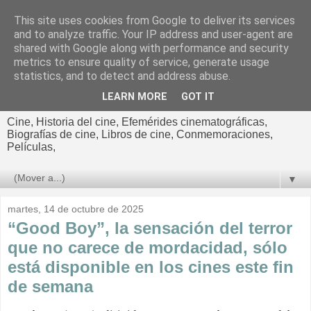
This site uses cookies from Google to deliver its services
El cultural
and to analyze traffic. Your IP address and user-agent are
shared with Google along with performance and security
cinematográfico de Jorge
metrics to ensure quality of service, generate usage
statistics, and to detect and address abuse.
Cano
LEARN MORE
GOT IT
Cine, Historia del cine, Efemérides cinematográficas,
Biografías de cine, Libros de cine, Conmemoraciones,
Películas,
▼
martes, 14 de octubre de 2025
“Good Boy”, la sensación del terror
que no carece de mordacidad, sólo
está disponible en los cines este fin
de semana