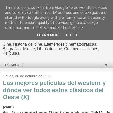
This site uses cookies from Google to deliver its services
El cultural
and to analyze traffic. Your IP address and user-agent are
shared with Google along with performance and security
cinematográfico de Jorge
metrics to ensure quality of service, generate usage
statistics, and to detect and address abuse.
Cano
LEARN MORE
GOT IT
Cine, Historia del cine, Efemérides cinematográficas,
Biografías de cine, Libros de cine, Conmemoraciones,
Películas,
▼
jueves, 30 de octubre de 2025
Las mejores películas del western y
dónde ver todos estos clásicos del
Oeste (X)
(cont.)
46.
Los comancheros
(
The Comancheros
, 1961), de