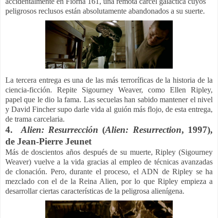
accidentalmente en Fiorna 161, una remota cárcel galáctica cuyos
peligrosos reclusos están absolutamente abandonados a su suerte.
La tercera entrega es una de las más terroríficas de la historia de la
ciencia-ficción. Repite Sigourney Weaver, como Ellen Ripley,
papel que le dio la fama. Las secuelas han sabido mantener el nivel
y David Fincher supo darle vida al guión más flojo, de esta entrega,
de trama carcelaria.
4.
Alien: Resurrección
(
Alien: Resurrection
, 1997),
de
Jean-Pierre Jeunet
Más de doscientos años después de su muerte, Ripley (Sigourney
Weaver) vuelve a la vida gracias al empleo de técnicas avanzadas
de clonación. Pero, durante el proceso, el ADN de Ripley se ha
mezclado con el de la Reina Alien, por lo que Ripley empieza a
desarrollar ciertas características de la peligrosa alienígena.