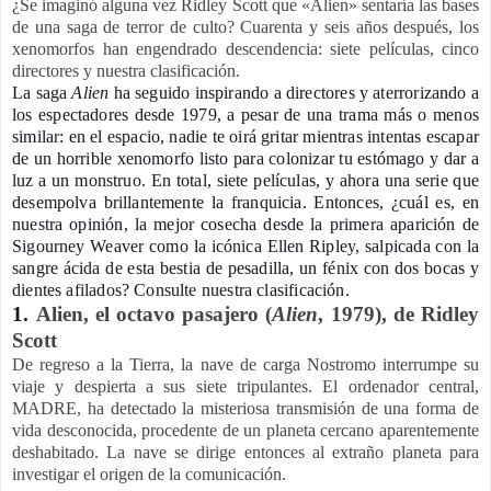
¿Se imaginó alguna vez Ridley Scott que «Alien» sentaría las bases
de una saga de terror de culto? Cuarenta y seis años después, los
xenomorfos han engendrado descendencia: siete películas, cinco
directores y nuestra clasificación.
La saga
Alien
ha seguido inspirando a directores y aterrorizando a
los espectadores desde 1979, a pesar de una trama más o menos
similar: en el espacio, nadie te oirá gritar mientras intentas escapar
de un horrible xenomorfo listo para colonizar tu estómago y dar a
luz a un monstruo. En total, siete películas, y ahora una serie que
desempolva brillantemente la franquicia. Entonces, ¿cuál es, en
nuestra opinión, la mejor cosecha desde la primera aparición de
Sigourney Weaver como la icónica Ellen Ripley, salpicada con la
sangre ácida de esta bestia de pesadilla, un fénix con dos bocas y
dientes afilados? Consulte nuestra clasificación.
1.
Alien, el octavo pasajero (
Alien
, 1979), de Ridley
Scott
De regreso a la Tierra, la nave de carga Nostromo interrumpe su
viaje y despierta a sus siete tripulantes. El ordenador central,
MADRE, ha detectado la misteriosa transmisión de una forma de
vida desconocida, procedente de un planeta cercano aparentemente
deshabitado. La nave se dirige entonces al extraño planeta para
investigar el origen de la comunicación.