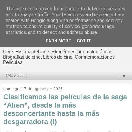
This site uses cookies from Google to deliver its services
El cultural
and to analyze traffic. Your IP address and user-agent are
shared with Google along with performance and security
cinematográfico de Jorge
metrics to ensure quality of service, generate usage
statistics, and to detect and address abuse.
Cano
LEARN MORE
GOT IT
Cine, Historia del cine, Efemérides cinematográficas,
Biografías de cine, Libros de cine, Conmemoraciones,
Películas,
▼
domingo, 17 de agosto de 2025
Clasificamos las películas de la saga
“Alien”, desde la más
desconcertante hasta la más
desgarradora (I)