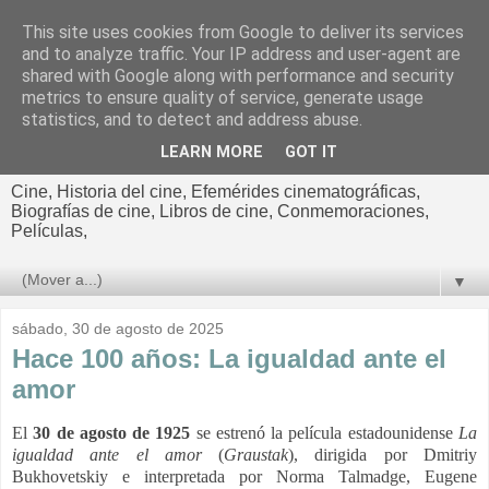
This site uses cookies from Google to deliver its services
El cultural
and to analyze traffic. Your IP address and user-agent are
shared with Google along with performance and security
cinematográfico de Jorge
metrics to ensure quality of service, generate usage
statistics, and to detect and address abuse.
Cano
LEARN MORE
GOT IT
Cine, Historia del cine, Efemérides cinematográficas,
Biografías de cine, Libros de cine, Conmemoraciones,
Películas,
▼
sábado, 30 de agosto de 2025
Hace 100 años: La igualdad ante el
amor
El
30 de agosto de 1925
se estrenó la película estadounidense
La
igualdad ante el amor
(
Graustak
), dirigida por Dmitriy
Bukhovetskiy e interpretada por Norma Talmadge, Eugene