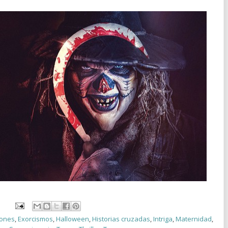
iones
,
Exorcismos
,
Halloween
,
Historias cruzadas
,
Intriga
,
Maternidad
,