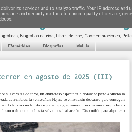
deliver its services and to analyze traffic. Your IP address and 
formance and security metrics to ensure quality of service, gen
inematográfico de Jor
abuse.
tográficas, Biografías de cine, Libros de cine, Conmemoraciones, Pelíc
Efemérides
Biografías
Melilla
terror en agosto de 2025 (III)
por sus carreras de toros, un ambicioso espectáculo donde se pone a prueba la
deada de hombres, la veinteañera Nejma se entrena sin descanso para conseguir
cuando la temporada está en pleno apogeo, varias desapariciones sospechosas
el rumor de que una bestia salvaje está al acecho. Disponible para alquiler o