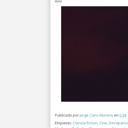
mira.
Publicado por
Jorge Cano Moreno
en
5:38
Etiquetas:
Ciencia-ficcion
,
Cine
,
Desaparic