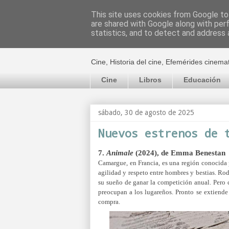
This site uses cookies from Google to 
are shared with Google along with per
El cultural c
statistics, and to detect and address 
Cine, Historia del cine, Efemérides cinema
Cine
Libros
Educación
sábado, 30 de agosto de 2025
Nuevos estrenos de 
7.
Animale
(2024), de Emma Benestan
Camargue, en Francia, es una región conocida 
agilidad y respeto entre hombres y bestias. Ro
su sueño de ganar la competición anual. Pero 
preocupan a los lugareños. Pronto se extiende 
compra.