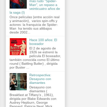
más rudo "Spider-
Man", un repaso a
veinticuatro años de
la saga (I)
Once películas (entre acción real
y animación), varios spin-offs y
actores: la franquicia de Spider-
Man ha tenido sus altibajos
desde 2002...
Hace 100 años: El
boxeador
El 2 de agosto de
1926 se estrenó la
película El boxeador,
también conocida como El último
round ( Battling Butler) , dirigida
por Buster ...
Retrospectiva:
Desayuno con
diamantes
Desayuno con
diamantes (
Breakfast at Tiffany’s , 1961),
dirigida por Blake Edwards con
Audrey Hepburn, George
Peppard, Patricia Neal, Mick...