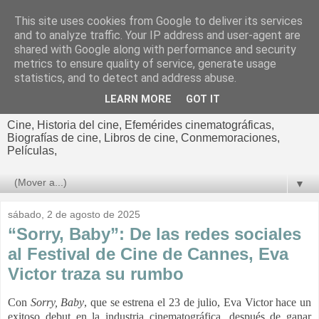
This site uses cookies from Google to deliver its services
El cultural
and to analyze traffic. Your IP address and user-agent are
shared with Google along with performance and security
cinematográfico de Jorge
metrics to ensure quality of service, generate usage
statistics, and to detect and address abuse.
Cano
LEARN MORE
GOT IT
Cine, Historia del cine, Efemérides cinematográficas,
Biografías de cine, Libros de cine, Conmemoraciones,
Películas,
▼
sábado, 2 de agosto de 2025
“Sorry, Baby”: De las redes sociales
al Festival de Cine de Cannes, Eva
Victor traza su rumbo
Con
Sorry, Baby
, que se estrena el 23 de julio, Eva Victor hace un
exitoso debut en la industria cinematográfica, después de ganar