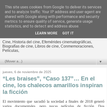
This site uses cookies from Google to deliver its services
El cultural
and to analyze traffic. Your IP address and user-agent are
shared with Google along with performance and security
cinematográfico de Jorge
metrics to ensure quality of service, generate usage
statistics, and to detect and address abuse.
Cano
LEARN MORE
GOT IT
Cine, Historia del cine, Efemérides cinematográficas,
Biografías de cine, Libros de cine, Conmemoraciones,
Películas,
▼
jueves, 6 de noviembre de 2025
“Les braises”, “Caso 137”… En el
cine, los chalecos amarillos inspiran
la ficción
El movimiento que sacudió la sociedad a finales de 2018 generó
varios documentales, pero pocas películas de ficción. Dos