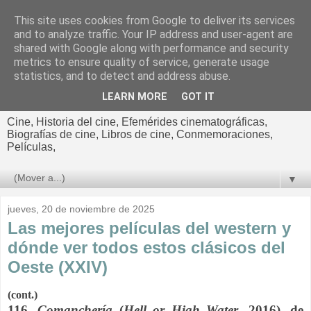
This site uses cookies from Google to deliver its services
El cultural
and to analyze traffic. Your IP address and user-agent are
shared with Google along with performance and security
cinematográfico de Jorge
metrics to ensure quality of service, generate usage
statistics, and to detect and address abuse.
Cano
LEARN MORE
GOT IT
Cine, Historia del cine, Efemérides cinematográficas,
Biografías de cine, Libros de cine, Conmemoraciones,
Películas,
▼
jueves, 20 de noviembre de 2025
Las mejores películas del western y
dónde ver todos estos clásicos del
Oeste (XXIV)
(cont.)
116.
Comanchería
(
Hell or High Water
, 2016), de