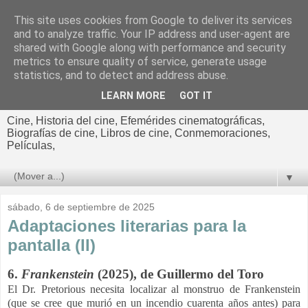
This site uses cookies from Google to deliver its services
El cultural
and to analyze traffic. Your IP address and user-agent are
shared with Google along with performance and security
cinematográfico de Jorge
metrics to ensure quality of service, generate usage
statistics, and to detect and address abuse.
Cano
LEARN MORE
GOT IT
Cine, Historia del cine, Efemérides cinematográficas,
Biografías de cine, Libros de cine, Conmemoraciones,
Películas,
▼
sábado, 6 de septiembre de 2025
Adaptaciones literarias para la
pantalla (II)
6.
Frankenstein
(2025), de Guillermo del Toro
El Dr. Pretorious necesita localizar al monstruo de Frankenstein
(que se cree que murió en un incendio cuarenta años antes) para