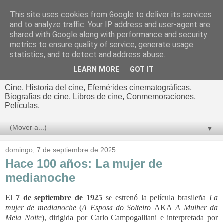
This site uses cookies from Google to deliver its services
El cultural
and to analyze traffic. Your IP address and user-agent are
shared with Google along with performance and security
cinematográfico de Jorge
metrics to ensure quality of service, generate usage
statistics, and to detect and address abuse.
Cano
LEARN MORE
GOT IT
Cine, Historia del cine, Efemérides cinematográficas,
Biografías de cine, Libros de cine, Conmemoraciones,
Películas,
▼
domingo, 7 de septiembre de 2025
Hace 100 años: La mujer de
medianoche
El
7 de septiembre de 1925
se estrenó la película brasileña
La
mujer de medianoche
(
A Esposa do Solteiro
AKA
A Mulher da
Meia Noite
), dirigida por Carlo Campogalliani e interpretada por