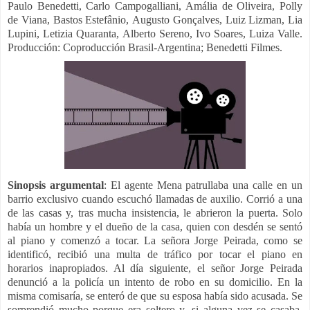
Paulo Benedetti,
Carlo Campogalliani,
Amália de Oliveira,
Polly
de Viana,
Bastos Estefânio,
Augusto Gonçalves,
Luiz Lizman,
Lia
Lupini,
Letizia Quaranta,
Alberto Sereno,
Ivo Soares,
Luiza Valle.
Producción:
Coproducción Brasil-Argentina; Benedetti Filmes.
Sinopsis argumental
:
El agente Mena patrullaba una calle en un
barrio exclusivo cuando escuchó llamadas de auxilio. Corrió a una
de las casas y, tras mucha insistencia, le abrieron la puerta. Solo
había un hombre y el dueño de la casa, quien con desdén se sentó
al piano y comenzó a tocar. La señora Jorge Peirada, como se
identificó, recibió una multa de tráfico por tocar el piano en
horarios inapropiados. Al día siguiente, el señor Jorge Peirada
denunció a la policía un intento de robo en su domicilio. En la
misma comisaría, se enteró de que su esposa había sido acusada. Se
sorprendió mucho porque era soltero y, si alguna vez se casaba,