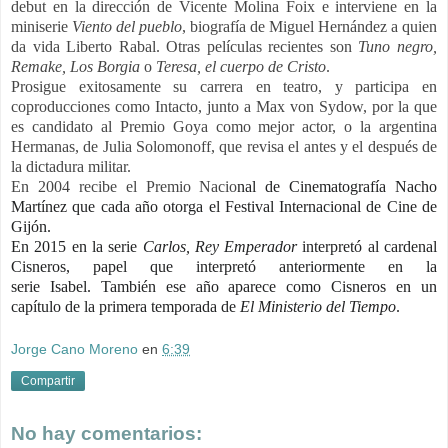
debut en la dirección de
Vicente Molina Foix
e interviene en la
miniserie
Viento del pueblo
, biografía de
Miguel Hernández
a quien
da vida
Liberto Rabal
. Otras películas recientes son
Tuno negro
,
Remake
,
Los Borgia
o
Teresa, el cuerpo de Cristo
.
Prosigue exitosamente su carrera en teatro, y participa en
coproducciones como
Intacto
, junto a
Max von Sydow
, por la que
es candidato al
Premio Goya
como mejor actor, o la argentina
Hermanas
, de
Julia Solomonoff
, que revisa el antes y el después de
la
dictadura militar
.
En 2004 recibe el Premio Nacio
nal de Cinematografía
Nacho
Martínez
que cada año otorga el
Festival Internacional de Cine de
Gijón
.
En 2015 en la serie
Carlos, Rey Emperador
interpretó al cardenal
Cisneros, papel que interpretó anteriormente en la
serie Isabel. También ese año aparece como Cisneros en un
capítulo de la primera temporada de
El Ministerio del Tiempo
.
Jorge Cano Moreno
en
6:39
Compartir
No hay comentarios: