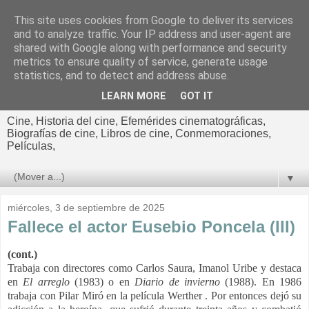
This site uses cookies from Google to deliver its services
El cultural
and to analyze traffic. Your IP address and user-agent are
shared with Google along with performance and security
cinematográfico de Jorge
metrics to ensure quality of service, generate usage
statistics, and to detect and address abuse.
Cano
LEARN MORE
GOT IT
Cine, Historia del cine, Efemérides cinematográficas,
Biografías de cine, Libros de cine, Conmemoraciones,
Películas,
▼
miércoles, 3 de septiembre de 2025
Fallece el actor Eusebio Poncela (III)
(cont.)
Trabaja con directores como Carlos Saura, Imanol Uribe y destaca
en
El arreglo
(1983) o en
Diario de invierno
(1988). En 1986
trabaja con Pilar Miró en la película Werther . Por entonces dejó su