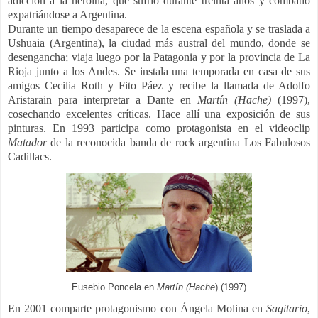
adicción a la heroína, que sufrió durante treinta años y combatió
expatriándose a Argentina.
Durante un tiempo desaparece de la escena española y se traslada a
Ushuaia (Argentina), la ciudad más austral del mundo, donde se
desengancha; viaja luego por la Patagonia y por la provincia de La
Rioja junto a los Andes. Se instala una temporada en casa de sus
amigos Cecilia Roth y Fito Páez y recibe la llamada de Adolfo
Aristarain para interpretar a Dante en
Martín (Hache)
(1997),
cosechando excelentes críticas. Hace allí una exposición de sus
pinturas. En 1993 participa como protagonista en el videoclip
Matador
de la reconocida banda de rock argentina Los Fabulosos
Cadillacs.
Eusebio Poncela en
Martín (Hache
) (1997)
En 2001 comparte protagonismo con
Ángela Molina
en
Sagitario
,