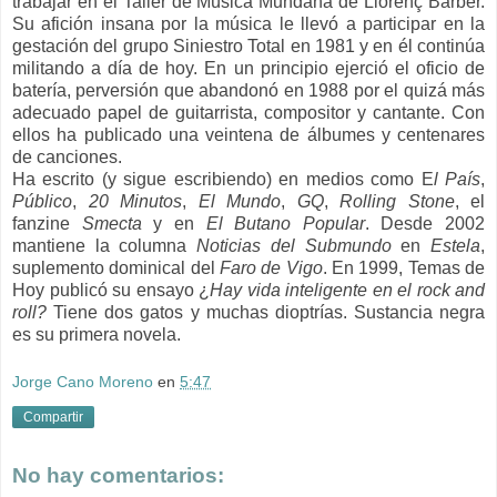
trabajar en el Taller de Música Mundana de Llorenç Barber.
Su afición insana por la música le llevó a participar en la
gestación del grupo Siniestro Total en 1981 y en él continúa
militando a día de hoy. En un principio ejerció el oficio de
batería, perversión que abandonó en 1988 por el quizá más
adecuado papel de guitarrista, compositor y cantante. Con
ellos ha publicado una veintena de álbumes y centenares
de canciones.
Ha escrito (y sigue escribiendo) en medios como E
l País
,
Público
,
20 Minutos
,
El
Mundo
,
GQ
,
Rolling Stone
, el
fanzine
Smecta
y en
El Butano Popular
. Desde 2002
mantiene la columna
Noticias del Submundo
en
Estela
,
suplemento dominical del
Faro de Vigo
. En 1999, Temas de
Hoy publicó su ensayo ¿
Hay vida inteligente en el rock and
roll?
Tiene dos gatos y muchas dioptrías. Sustancia negra
es su primera novela.
Jorge Cano Moreno
en
5:47
Compartir
No hay comentarios: