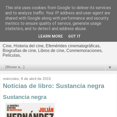
This site uses cookies from Google to deliver its services
El cultural
and to analyze traffic. Your IP address and user-agent are
shared with Google along with performance and security
cinematográfico de Jorge
metrics to ensure quality of service, generate usage
statistics, and to detect and address abuse.
Cano
LEARN MORE
GOT IT
Cine, Historia del cine, Efemérides cinematográficas,
Biografías de cine, Libros de cine, Conmemoraciones,
Películas,
▼
miércoles, 8 de abril de 2015
Noticias de libro: Sustancia negra
Sustancia negra