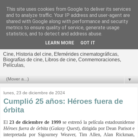
This site uses cookies from Google to deliver its services
El cultural
and to analyze traffic. Your IP address and user-agent are
shared with Google along with performance and security
cinematográfico de Jorge
metrics to ensure quality of service, generate usage
statistics, and to detect and address abuse.
Cano
LEARN MORE
GOT IT
Cine, Historia del cine, Efemérides cinematográficas,
Biografías de cine, Libros de cine, Conmemoraciones,
Películas,
▼
lunes, 23 de diciembre de 2024
Cumplió 25 años: Héroes fuera de
órbita
El
23 de diciembre de 1999
se estrenó la película estadounidense
Héroes fuera de
órbita
(
Galaxy Quest
), dirigida por Dean Parisot e
interpretada por
Sigourney Weaver, Tim Allen, Alan Rickman,