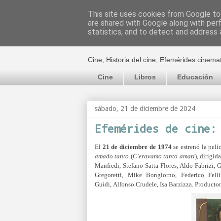
This site uses cookies from Google to 
are shared with Google along with per
El cultural c
statistics, and to detect and address 
Cine, Historia del cine, Efemérides cinema
Cine
Libros
Educación
sábado, 21 de diciembre de 2024
Efemérides de cine:
El
21 de diciembre de 1974
se estrenó la pelí
amado tanto
(
C'eravamo tanto amati
), dirigid
Manfredi, Stefano Satta Flores, Aldo Fabrizi,
G
Gregoretti,
Mike Bongiorno,
Federico Fell
Guidi,
Alfonso Crudele,
Isa Barzizza.
Producto