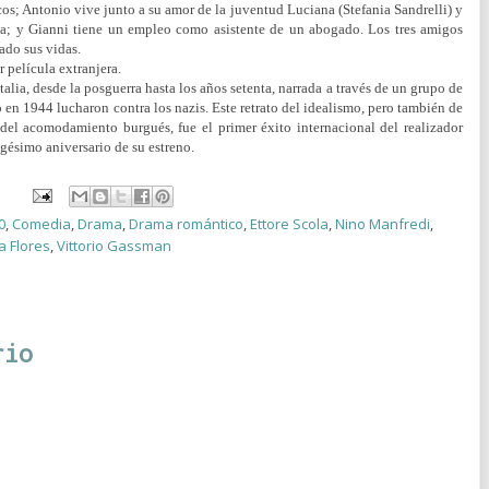
icos; Antonio vive junto a su amor de la juventud Luciana (Stefania Sandrelli) y
ma; y Gianni tiene un empleo como asistente de un abogado. Los tres amigos
ado sus vidas.
 película extranjera.
Italia, desde la posguerra hasta los años setenta, narrada a través de un grupo de
en 1944 lucharon contra los nazis. Este retrato del idealismo, pero también de
a del acomodamiento burgués, fue el primer éxito internacional del realizador
gésimo aniversario de su estreno.
0
,
Comedia
,
Drama
,
Drama romántico
,
Ettore Scola
,
Nino Manfredi
,
a Flores
,
Vittorio Gassman
rio