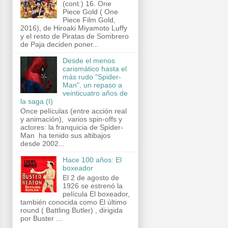
(cont.) 16. One
Piece Gold ( One
Piece Film Gold,
2016), de Hiroaki Miyamoto Luffy
y el resto de Piratas de Sombrero
de Paja deciden poner...
Desde el menos
carismático hasta el
más rudo "Spider-
Man", un repaso a
veinticuatro años de
la saga (I)
Once películas (entre acción real
y animación), varios spin-offs y
actores: la franquicia de Spider-
Man ha tenido sus altibajos
desde 2002...
Hace 100 años: El
boxeador
El 2 de agosto de
1926 se estrenó la
película El boxeador,
también conocida como El último
round ( Battling Butler) , dirigida
por Buster ...