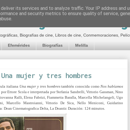
deliver its services and to analyze traffic. Your IP address and 
formance and security metrics to ensure quality of service, gen
inematográfico de Jor
abuse.
tográficas, Biografías de cine, Libros de cine, Conmemoraciones, Pelíc
Efemérides
Biografías
Melilla
 Una mujer y tres hombres
cula italiana
Una mujer y tres hombres
también conocida como
Nos habíamos
a por Ettore Scola e interpretada por
Stefania Sandrelli, Vittorio Gassman, Nino
iovanna Ralli, Elena Fabrizi,
Fiammetta Baralla,
Marcella Michelangeli,
Ugo
ini,
Marcello Mastroianni,
Vittorio De Sica,
Nello Meniconi,
Guidarino
ra:
Dean Cinematografica Delta, La Deantir. Duración: 124 minutos.