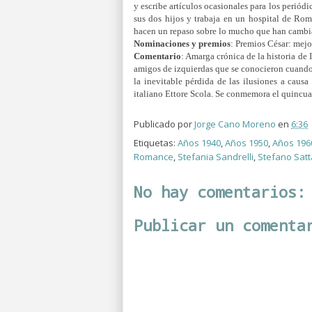
y escribe artículos ocasionales para los periód
sus dos hijos y trabaja en un hospital de Ro
hacen un repaso sobre lo mucho que han cambi
Nominaciones y premios
:
Premios César: mejor
Comentario
: Amarga crónica de la historia de 
amigos de izquierdas que se conocieron cuando 
la inevitable pérdida de las ilusiones a caus
italiano Ettore Scola. Se conmemora el quincua
Publicado por
Jorge Cano Moreno
en
6:36
Etiquetas:
Años 1940
,
Años 1950
,
Años 196
Romance
,
Stefania Sandrelli
,
Stefano Satt
No hay comentarios:
Publicar un comenta