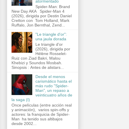
atormentado
Spider-Man: Brand
New Day AKA Spider-Man 4
(2026), dirigida por Destin Daniel
Cretton con Tom Holland, Mark
Ruffalo, Jon Bernthal, Zend...
"Le triangle d'or":
una jaula dorada
Le triangle d'or
(2026), dirigida por
Hélène Rosselet-
Ruiz con Ziad Bakri, Malou
Khebizi y Soundos Mosbah.
Sinopsis : Antes de alistars...
Desde el menos
carismático hasta el
más rudo "Spider-
Man", un repaso a
veinticuatro años de
la saga (I)
Once películas (entre acción real
y animación), varios spin-offs y
actores: la franquicia de Spider-
Man ha tenido sus altibajos
desde 2002...