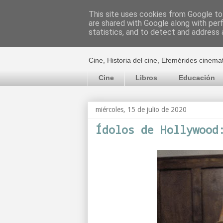
This site uses cookies from Google to 
are shared with Google along with per
El cultural c
statistics, and to detect and address 
Cine, Historia del cine, Efemérides cinema
Cine
Libros
Educación
miércoles, 15 de julio de 2020
Ídolos de Hollywood