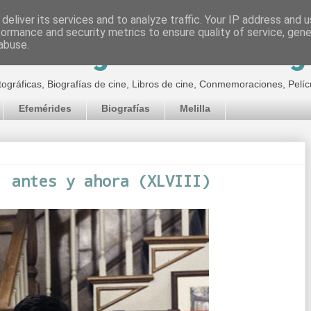
deliver its services and to analyze traffic. Your IP address and 
formance and security metrics to ensure quality of service, gen
inematográfico de Jor
abuse.
tográficas, Biografías de cine, Libros de cine, Conmemoraciones, Pelíc
Efemérides
Biografías
Melilla
: antes y ahora (XLVIII)