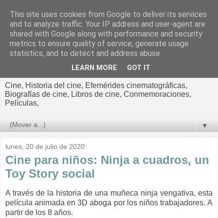
This site uses cookies from Google to deliver its services
El cultural
and to analyze traffic. Your IP address and user-agent are
shared with Google along with performance and security
cinematográfico de Jorge
metrics to ensure quality of service, generate usage
statistics, and to detect and address abuse.
Cano
LEARN MORE
GOT IT
Cine, Historia del cine, Efemérides cinematográficas,
Biografías de cine, Libros de cine, Conmemoraciones,
Películas,
▼
lunes, 20 de julio de 2020
Cine para niños: Ninja a cuadros, un
Toy Story social
A través de la historia de una muñeca ninja vengativa, esta
película animada en 3D aboga por los niños trabajadores.
A
partir de los 8 años.