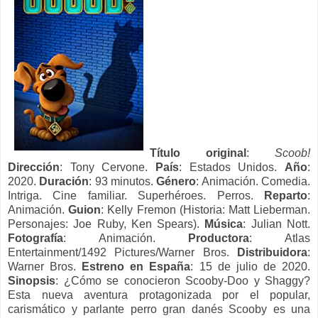
Título original
:
Scoob!
Dirección
: Tony Cervone.
País
: Estados Unidos.
Año
:
2020.
Duración
: 93 minutos.
Género
: Animación. Comedia.
Intriga. Cine familiar. Superhéroes. Perros.
Reparto
:
Animación.
Guion
: Kelly Fremon (Historia: Matt Lieberman.
Personajes: Joe Ruby, Ken Spears).
Música
: Julian Nott.
Fotografía
: Animación.
Productora
: Atlas
Entertainment/1492 Pictures/Warner Bros.
Distribuidora
:
Warner Bros.
Estreno en España
: 15 de julio de 2020.
Sinopsis
: ¿Cómo se conocieron Scooby-Doo y Shaggy?
Esta nueva aventura protagonizada por el popular,
carismático y parlante perro gran danés Scooby es una