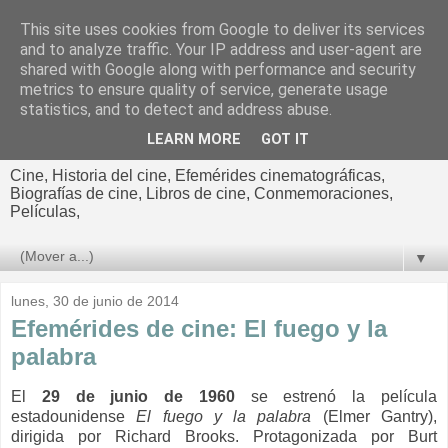
This site uses cookies from Google to deliver its services
El cultural
and to analyze traffic. Your IP address and user-agent are
shared with Google along with performance and security
cinematográfico de Jorge
metrics to ensure quality of service, generate usage
statistics, and to detect and address abuse.
Cano
LEARN MORE
GOT IT
Cine, Historia del cine, Efemérides cinematográficas,
Biografías de cine, Libros de cine, Conmemoraciones,
Películas,
▼
lunes, 30 de junio de 2014
Efemérides de cine: El fuego y la
palabra
El
29 de junio de 1960
se estrenó la película
estadounidense
El fuego y la palabra
(Elmer Gantry),
dirigida por
Richard Brooks. Protagonizada por
Burt