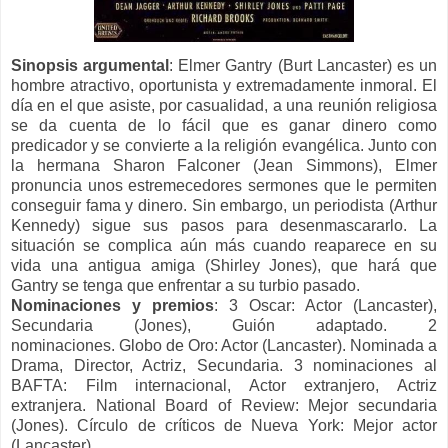
Sinopsis argumental
:
Elmer Gantry (Burt Lancaster) es un
hombre atractivo, oportunista y extremadamente inmoral. El
día en el que asiste, por casualidad, a una reunión religiosa
se da cuenta de lo fácil que es ganar dinero como
predicador y se convierte a la religión evangélica. Junto con
la hermana Sharon Falconer (Jean Simmons), Elmer
pronuncia unos estremecedores sermones que le permiten
conseguir fama y dinero. Sin embargo, un periodista (Arthur
Kennedy) sigue sus pasos para desenmascararlo. La
situación se complica aún más cuando reaparece en su
vida una antigua amiga (Shirley Jones), que hará que
Gantry se tenga que enfrentar a su turbio pasado.
Nominaciones y premios
:
3 Oscar: Actor (Lancaster),
Secundaria (Jones), Guión adaptado. 2
nominaciones.
Globo de Oro: Actor (Lancaster). Nominada a
Drama, Director, Actriz, Secundaria.
3 nominaciones al
BAFTA: Film internacional, Actor extranjero, Actriz
extranjera.
National Board of Review: Mejor secundaria
(Jones).
Círculo de críticos de Nueva York: Mejor actor
(Lancaster).