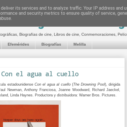
deliver its services and to analyze traffic. Your IP address and 
formance and security metrics to ensure quality of service, gen
inematográfico de Jor
abuse.
tográficas, Biografías de cine, Libros de cine, Conmemoraciones, Pelíc
Efemérides
Biografías
Melilla
 Con el agua al cuello
ícula estadounidense
Con el agua al cuello
(
The Drowning Pool
), dirigida
aul Newman, Anthony Franciosa, Joanne Woodward, Richard Jaeckel,
ickland, Linda Haynes.
Productora y distribuidora:
Warner Bros. Pictures.