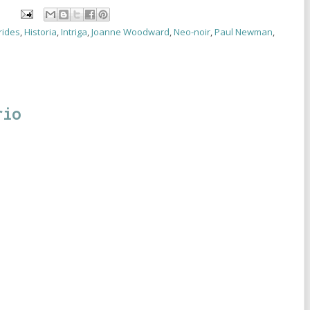
rides
,
Historia
,
Intriga
,
Joanne Woodward
,
Neo-noir
,
Paul Newman
,
rio