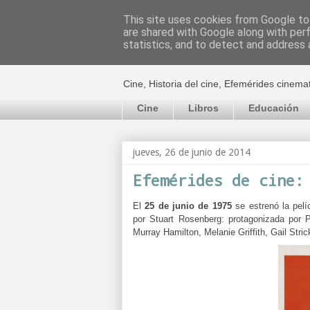
This site uses cookies from Google to 
are shared with Google along with per
El cultural c
statistics, and to detect and address 
Cine, Historia del cine, Efemérides cinema
Cine
Libros
Educación
jueves, 26 de junio de 2014
Efemérides de cine:
El
25 de junio de 1975
se estrenó la pel
por
Stuart Rosenberg: protagonizada por
P
Murray Hamilton, Melanie Griffith, Gail Str