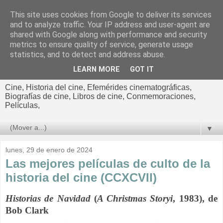
This site uses cookies from Google to deliver its services
El cultural
and to analyze traffic. Your IP address and user-agent are
shared with Google along with performance and security
cinematográfico de Jorge
metrics to ensure quality of service, generate usage
statistics, and to detect and address abuse.
Cano
LEARN MORE
GOT IT
Cine, Historia del cine, Efemérides cinematográficas,
Biografías de cine, Libros de cine, Conmemoraciones,
Películas,
▼
lunes, 29 de enero de 2024
Las mejores películas de culto de la
historia del cine (CCXCVII)
Historias de Navidad
(
A Christmas Story
i
, 1983), de
Bob Clark