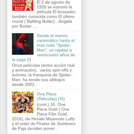
El 2 de agosto de
1926 se estrenó la
película El boxeador,
también conocida como El último
round ( Battling Butler) , dirigida
por Buster ...
Desde el menos
carismático hasta el
más rudo "Spider-
Man", un repaso a
veinticuatro años de
la saga (I)
Once películas (entre acción real
y animación), varios spin-offs y
actores: la franquicia de Spider-
Man ha tenido sus altibajos
desde 2002...
One Piece
(Películas) (VI)
(cont.) 16. One
Piece Gold ( One
Piece Film Gold,
2016), de Hiroaki Miyamoto Luffy
y el resto de Piratas de Sombrero
de Paja deciden poner...