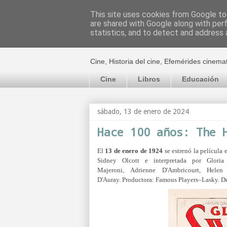
This site uses cookies from Google to 
are shared with Google along with per
El cultural c
statistics, and to detect and address 
Cine, Historia del cine, Efemérides cinema
Cine
Libros
Educación
sábado, 13 de enero de 2024
Hace 100 años: The 
El
13 de enero de 1924
se estrenó la película
Sidney Olcott e interpretada por Glor
Majeroni,
Adrienne D'Ambricourt,
Helen
D'Auray.
Productora:
Famous Players–Lasky.
Du