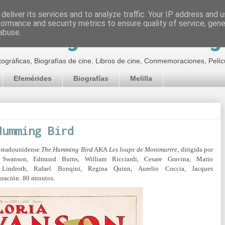
deliver its services and to analyze traffic. Your IP address and 
formance and security metrics to ensure quality of service, gen
inematográfico de Jor
abuse.
tográficas, Biografías de cine, Libros de cine, Conmemoraciones, Pelíc
Efemérides
Biografías
Melilla
Humming Bird
 estadounidense
The Humming Bird
AKA
Les loups de Montmartre
, dirigida por
ia Swanson, Edmund Burns,
William Ricciardi,
Cesare Gravina,
Mario
 Lindroth,
Rafael Bonqini,
Regina Quinn,
Aurelio Coccia,
Jacques
ración: 80 minutos.