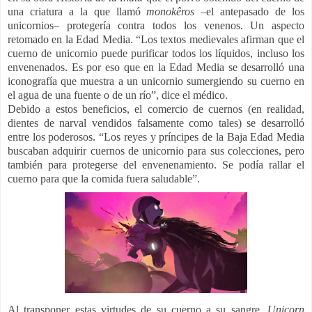
una criatura a la que llamó
monokêros
–el antepasado de los
unicornios– protegería contra todos los venenos. Un aspecto
retomado en la Edad Media. “Los textos medievales afirman que el
cuerno de unicornio puede purificar todos los líquidos, incluso los
envenenados. Es por eso que en la Edad Media se desarrolló una
iconografía que muestra a un unicornio sumergiendo su cuerno en
el agua de una fuente o de un río”, dice el médico.
Debido a estos beneficios, el comercio de cuernos (en realidad,
dientes de narval vendidos falsamente como tales) se desarrolló
entre los poderosos. “Los reyes y príncipes de la Baja Edad Media
buscaban adquirir cuernos de unicornio para sus colecciones, pero
también para protegerse del envenenamiento. Se podía rallar el
cuerno para que la comida fuera saludable”.
Al transponer estas virtudes de su cuerno a su sangre,
Unicorn