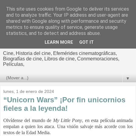
This site uses cookies from Google to deliver its services
El cultural
and to analyze traffic. Your IP address and user-agent are
shared with Google along with performance and security
cinematográfico de Jorge
metrics to ensure quality of service, generate usage
statistics, and to detect and address abuse.
Cano
LEARN MORE
GOT IT
Cine, Historia del cine, Efemérides cinematográficas,
Biografías de cine, Libros de cine, Conmemoraciones,
Películas,
▼
lunes, 1 de enero de 2024
“Unicorn Wars” ¡Por fin unicornios
fieles a la leyenda!
Olvídense del mundo de
My Little Pony
, en esta película animada
empalan a quien los ataca. Una visión salvaje más acorde con los
textos de la Edad Media.