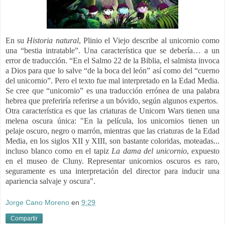
En su
Historia natural
, Plinio el Viejo describe al unicornio como
una “bestia intratable”. Una característica que se debería… a un
error de traducción. “En el Salmo 22 de la Biblia, el salmista invoca
a Dios para que lo salve “de la boca del león” así como del “cuerno
del unicornio”. Pero el texto fue mal interpretado en la Edad Media.
Se cree que “unicornio” es una traducción errónea de una palabra
hebrea que preferiría referirse a un bóvido, según algunos expertos.
Otra característica es que las criaturas de Unicorn Wars tienen una
melena oscura única: "En la película, los unicornios tienen un
pelaje oscuro, negro o marrón, mientras que las criaturas de la Edad
Media, en los siglos XII y XIII, son bastante coloridas, moteadas...
incluso blanco como en el tapiz
La dama del unicornio
, expuesto
en el museo de Cluny. Representar unicornios oscuros es raro,
seguramente es una interpretación del director para inducir una
apariencia salvaje y oscura".
Jorge Cano Moreno
en
9:29
Compartir