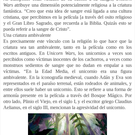
Wars
atribuye una dimensión potencialmente religiosa a la criatura
fantástica. “Creo que esta idea de sangre está ligada a una cultura
cristiana, que percibimos en la película [a través del osito religioso
y el Gran Libro Sagrado, que recuerda a la Biblia. Quizás esto se
pueda referir a la sangre de Cristo”.
Una criatura ambivalente
Es precisamente este vínculo con la religión lo que hace que la
criatura sea tan ambivalente, tanto en la película como en los
escritos antiguos. En
Unicorn Wars
, los unicornios a veces son
percibidos como víctimas inocentes de los cachorros, a veces como
monstruos sedientos de sangre que no dudan en empalar a sus
víctimas. “En la Edad Media, el unicornio era una figura
ambivalente. En la iconografía medieval, cuando Adán y Eva son
representados en el paraíso terrenal, están rodeados de animales, y
entre ellos suele haber un unicornio. Esto se refiere a una forma de
armonía presente en la película a través del Bosque Mágico. Por
otro lado, Plinio el Viejo, en el siglo I, y el escritor griego Claudius
Aelianus, en el siglo III, mencionan la agresividad del unicornio.