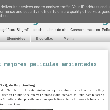
deliver its services and to analyze traffic. Your IP address and 
formance and security metrics to ensure quality of service, gen
inematográfico de Jor
abuse.
tográficas, Biografías de cine, Libros de cine, Conmemoraciones, Pelíc
Efemérides
Biografías
Melilla
s mejores películas ambientadas
1953), de Roy Boulting
n
de 1929 de C. S. Forester. Ambientada principalmente en el Pacífico, Jeffrey
sirve en un buque de guerra británico y que lucha en solitario para retrasar a
 Mundial el tiempo suficiente para que la Royal Navy lo lleve a la batalla. La
lor of the King
.