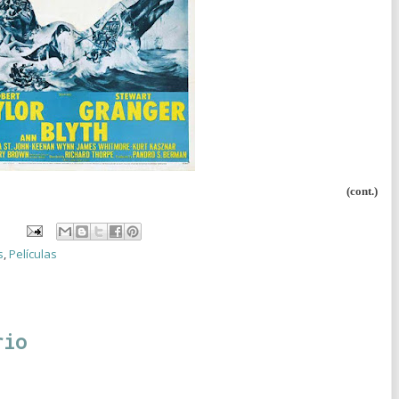
(cont.)
s
,
Películas
rio