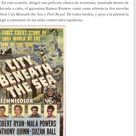
 En esta ocasión, dirigió una película clásica de aventuras, insertada dentro de
a llevarla a cabo, el guionista Ramon Romero tomó como referencia dos novelas
host City Beneath the Sea
y
Port Royal
. De todos modos, y pese a la presencia
gó a estrenarse en las salas comerciales españolas.