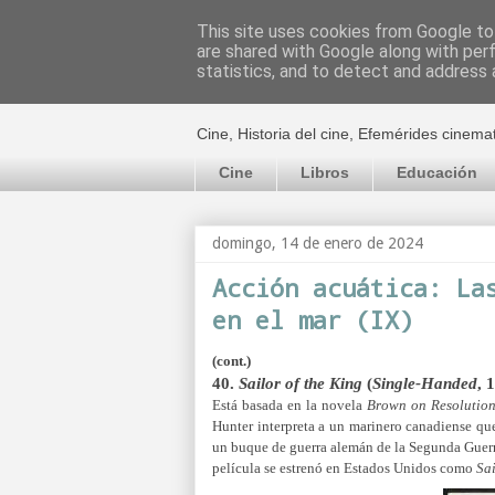
This site uses cookies from Google to 
are shared with Google along with per
El cultural c
statistics, and to detect and address 
Cine, Historia del cine, Efemérides cinema
Cine
Libros
Educación
domingo, 14 de enero de 2024
Acción acuática: La
en el mar (IX)
(cont.)
40.
Sailor of the King
(
Single-Handed
, 
Está basada en la novela
Brown on Resolutio
Hunter interpreta a un marinero canadiense que 
un buque de guerra alemán de la Segunda Guerra
película se estrenó en Estados Unidos como
Sai