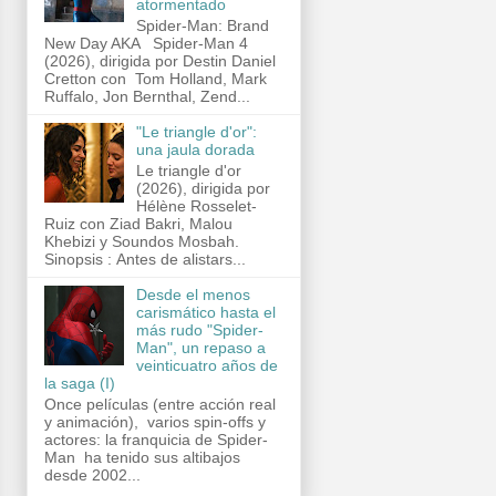
atormentado
Spider-Man: Brand
New Day AKA Spider-Man 4
(2026), dirigida por Destin Daniel
Cretton con Tom Holland, Mark
Ruffalo, Jon Bernthal, Zend...
"Le triangle d'or":
una jaula dorada
Le triangle d'or
(2026), dirigida por
Hélène Rosselet-
Ruiz con Ziad Bakri, Malou
Khebizi y Soundos Mosbah.
Sinopsis : Antes de alistars...
Desde el menos
carismático hasta el
más rudo "Spider-
Man", un repaso a
veinticuatro años de
la saga (I)
Once películas (entre acción real
y animación), varios spin-offs y
actores: la franquicia de Spider-
Man ha tenido sus altibajos
desde 2002...