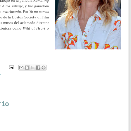
trabajo en la película
Rambling
or
Alma salvaje
, y fue ganadora
un matrimonio
. Por
Ya no somos
rto de la Boston Society of Film
las musas del aclamado director
 icónicas como
Wild at Heart
o
r
rio