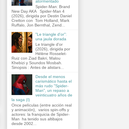
atormentado
Spider-Man: Brand
New Day AKA Spider-Man 4
(2026), dirigida por Destin Daniel
Cretton con Tom Holland, Mark
Ruffalo, Jon Bernthal, Zend...
"Le triangle d'or":
una jaula dorada
Le triangle d'or
(2026), dirigida por
Hélène Rosselet-
Ruiz con Ziad Bakri, Malou
Khebizi y Soundos Mosbah.
Sinopsis : Antes de alistars...
Desde el menos
carismático hasta el
más rudo "Spider-
Man", un repaso a
veinticuatro años de
la saga (I)
Once películas (entre acción real
y animación), varios spin-offs y
actores: la franquicia de Spider-
Man ha tenido sus altibajos
desde 2002...