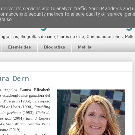
deliver its services and to analyze traffic. Your IP address and 
formance and security metrics to ensure quality of service, gen
inematográfico de Jor
abuse.
tográficas, Biografías de cine, Libros de cine, Conmemoraciones, Pelíc
Efemérides
Biografías
Melilla
ura Dern
os Angeles
Laura Elizabeth
z estadounidense ganadora del
mo
Máscara
(1985),
Terciopelo
ild at Heart
(1990),
Rambling
do perfecto
(1993),
Cielo de
os dos
(2004),
Inland Empire
4),
Star Wars: Episodio VIII -
monio
(2019).