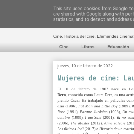
This site uses cookies from Google to 
are shared with Google along with per
El cultural c
statistics, and to detect and address 
Cine, Historia del cine, Efemérides cinema
Cine
Libros
Educación
jueves, 10 de febrero de 2022
Mujeres de cine: La
El 10 de febrero de 1967 nace en L
Dern
,
conocida como Laura Dern, es una actri
premio Óscar. Ha trabajado en películas co
azul
(1986),
Fat Man and Little Boy
(1989),
W
Rose
(1991),
Parque Jurásico
(1993),
Un mun
octubre
(1999),
I am Sam
(2001),
Ya no som
(2006),
The Master
(2012),
Alma salvaje
(201
Los últimos Jedi
(2017) o
Historia de un matri