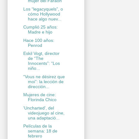
mujer del Faraón
Los “legacyquels”, o
cómo Hollywood
hace algo nuev...
Cumplió 25 años:
Madre e hijo
Hace 100 años:
Penrod
Eskil Vogt, director
de “The
Innocents”: “Los
niño...
“Vous ne désirez que
moi”: la lección de
dirección...
Mujeres de cine:
Florinda Chico
'Uncharted', del
videojuego al cine,
una adaptació...
Películas de la
semana: 18 de
febrero