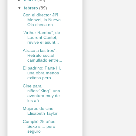
▼
febrero
(89)
Con el director Jiří
Menzel, la Nueva
Ola checa en...
“Arthur Rambo”, de
Laurent Cantet,
revive el asunt...
Atraco a las tres”:
Retrato social
camuflado entre...
El padrino: Parte III,
una obra menos
exitosa pero...
Cine para
niños:"King", una
aventura muy de
los añ...
Mujeres de cine:
Elisabeth Taylor
Cumplió 25 años:
Sexo sí... pero
seguro