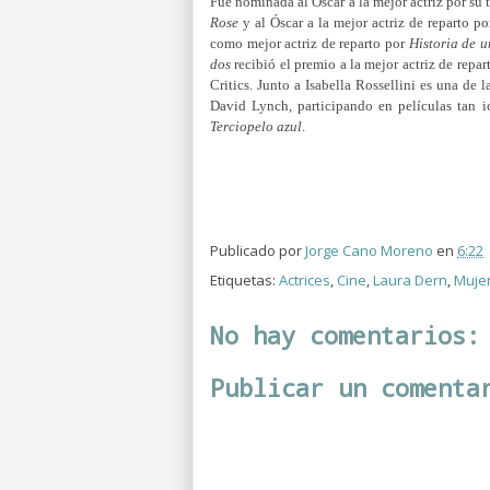
Fue nominada al Óscar a la mejor actriz por su 
Rose
y al Óscar a la mejor actriz de reparto p
como mejor actriz de reparto por
Historia de 
dos
recibió el premio a la mejor actriz de repa
Critics. Junto a Isabella Rossellini es una de 
David Lynch, participando en películas tan
Terciopelo azul
.
Publicado por
Jorge Cano Moreno
en
6:22
Etiquetas:
Actrices
,
Cine
,
Laura Dern
,
Muje
No hay comentarios:
Publicar un comenta