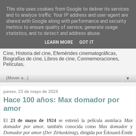
This site uses cookies from Google to deliver its services
El cultural
and to analyze traffic. Your IP address and user-agent are
shared with Google along with performance and security
cinematográfico de Jorge
metrics to ensure quality of service, generate usage
statistics, and to detect and address abuse.
Cano
LEARN MORE
GOT IT
Cine, Historia del cine, Efemérides cinematográficas,
Biografías de cine, Libros de cine, Conmemoraciones,
Películas,
▼
jueves, 23 de mayo de 2024
Hace 100 años: Max domador por
amor
El
23 de mayo de 1924
se estrenó la película austríaca
Max
domador por amor
, también conocida como
Max domador
y
Domador por amor
(
Der Zirkuskönig
), dirigida por Édouard-Émile