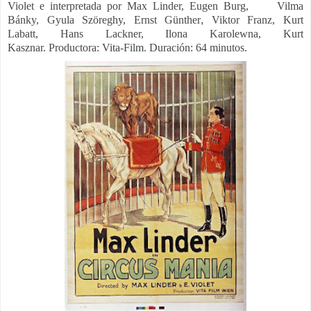
Violet e interpretada por
Max Linder,
Eugen Burg,
Vilma
Bánky,
Gyula Szöreghy,
Ernst Günther
,
Viktor Franz,
Kurt
Labatt,
Hans Lackner,
Ilona Karolewna,
Kurt
Kasznar.
Productora:
Vita-Film. Duración: 64 minutos.