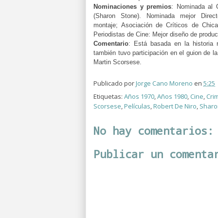
Nominaciones y premios
:
Nominada al O
(Sharon Stone). Nominada mejor Direc
montaje;
Asociación de Críticos de Chica
Periodistas de Cine: Mejor diseño de produ
Comentario
: E
stá basada en la historia 
también tuvo participación en el guion de l
Martin Scorsese.
Publicado por
Jorge Cano Moreno
en
5:25
Etiquetas:
Años 1970
,
Años 1980
,
Cine
,
Cri
Scorsese
,
Películas
,
Robert De Niro
,
Sharo
No hay comentarios:
Publicar un comenta