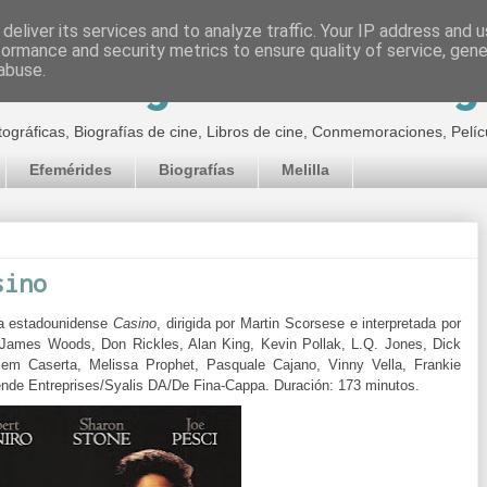
deliver its services and to analyze traffic. Your IP address and 
formance and security metrics to ensure quality of service, gen
inematográfico de Jor
abuse.
tográficas, Biografías de cine, Libros de cine, Conmemoraciones, Pelíc
Efemérides
Biografías
Melilla
sino
la estadounidense
Casino
, dirigida por Martin Scorsese e interpretada por
 James Woods, Don Rickles, Alan King, Kevin Pollak, L.Q. Jones, Dick
em Caserta, Melissa Prophet, Pasquale Cajano, Vinny Vella, Frankie
ende Entreprises/Syalis DA/De Fina-Cappa. Duración: 173 minutos.