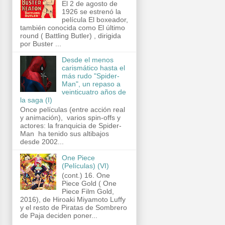
El 2 de agosto de
1926 se estrenó la
película El boxeador,
también conocida como El último
round ( Battling Butler) , dirigida
por Buster ...
Desde el menos
carismático hasta el
más rudo "Spider-
Man", un repaso a
veinticuatro años de
la saga (I)
Once películas (entre acción real
y animación), varios spin-offs y
actores: la franquicia de Spider-
Man ha tenido sus altibajos
desde 2002...
One Piece
(Películas) (VI)
(cont.) 16. One
Piece Gold ( One
Piece Film Gold,
2016), de Hiroaki Miyamoto Luffy
y el resto de Piratas de Sombrero
de Paja deciden poner...