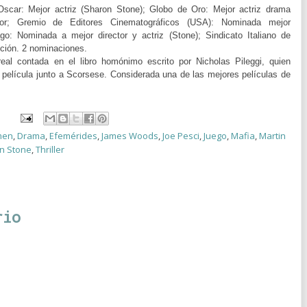
scar: Mejor actriz (Sharon Stone);
Globo de Oro: Mejor actriz drama
tor;
Gremio de Editores Cinematográficos (USA): Nominada mejor
go: Nominada a mejor director y actriz (Stone);
Sindicato Italiano de
cción. 2 nominaciones.
real contada en el libro homónimo escrito por Nicholas Pileggi, quien
a película junto a Scorsese. Considerada una de las mejores películas de
men
,
Drama
,
Efemérides
,
James Woods
,
Joe Pesci
,
Juego
,
Mafia
,
Martin
n Stone
,
Thriller
rio