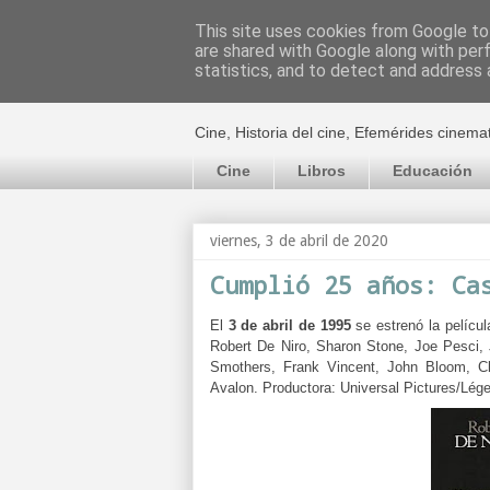
This site uses cookies from Google to 
are shared with Google along with per
El cultural c
statistics, and to detect and address 
Cine, Historia del cine, Efemérides cinema
Cine
Libros
Educación
viernes, 3 de abril de 2020
Cumplió 25 años: Ca
El
3 de abril de 1995
se estrenó la pelícu
Robert De Niro, Sharon Stone, Joe Pesci,
Smothers, Frank Vincent, John Bloom, Cl
Avalon.
Productora:
Universal Pictures/Lég