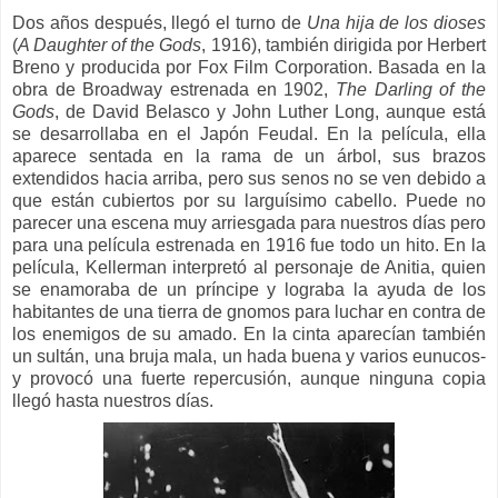
Dos años después, llegó el turno de
Una hija de los dioses
(
A Daughter of the Gods
, 1916), también dirigida por Herbert
Breno y producida por Fox Film Corporation.
Basada en la
obra de Broadway estrenada en 1902,
The Darling of the
Gods
, de David Belasco y John Luther Long, aunque está
se desarrollaba en el Japón Feudal.
En la película, ella
aparece sentada en la rama de un árbol, sus brazos
extendidos hacia arriba, pero sus senos no se ven debido a
que están cubiertos por su larguísimo cabello.
Puede no
parecer una escena muy arriesgada para nuestros días pero
para una película estrenada en 1916 fue todo un hito. En la
película,
Kellerman interpretó al personaje de Anitia, quien
se enamoraba de un príncipe y lograba la ayuda de los
habitantes de una tierra de gnomos para luchar en contra de
los enemigos de su amado.
En la cinta aparecían también
un sultán, una bruja mala, un hada buena y varios eunucos-
y provocó una fuerte repercusión, aunque ninguna copia
llegó hasta nuestros días.