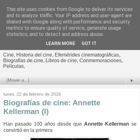
This site uses cookies from Google to deliver its services
El cultural
and to analyze traffic. Your IP address and user-agent are
shared with Google along with performance and security
cinematográfico de Jorge
metrics to ensure quality of service, generate usage
statistics, and to detect and address abuse.
Cano
LEARN MORE
GOT IT
Cine, Historia del cine, Efemérides cinematográficas,
Biografías de cine, Libros de cine, Conmemoraciones,
Películas,
▼
lunes, 22 de febrero de 2016
Biografías de cine: Annette
Kellerman (I)
Han pasado 100 años desde que
Annette Kellerman
se
convirtió en la primera