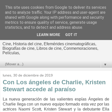
This site uses cookies from Google to deliver its services
El cultural
and to analyze traffic. Your IP address and user-agent are
shared with Google along with performance and security
cinematográfico de Jorge
metrics to ensure quality of service, generate usage
statistics, and to detect and address abuse.
Cano
LEARN MORE
GOT IT
Cine, Historia del cine, Efemérides cinematográficas,
Biografías de cine, Libros de cine, Conmemoraciones,
Películas,
▼
lunes, 30 de diciembre de 2019
Con Los ángeles de Charlie, Kristen
Stewart accede al paraíso
La nueva generación de las valientes espías Ángeles de
Charlie llega con un nuevo equipo formado esta vez por las
actrices Naomi Scott, Kristen Stewart y la debutante Ella